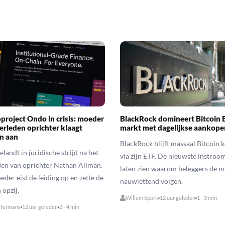
project Ondo in crisis: moeder
BlackRock domineert Bitcoin 
erleden oprichter klaagt
markt met dagelijkse aankope
n aan
BlackRock blijft massaal Bitcoin 
landt in juridische strijd na het
via zijn ETF. De nieuwste instroom
den van oprichter Nathan Allman.
laten zien waarom beleggers de m
eder eist de leiding op en zette de
nauwlettend volgen.
opzij.
Willem Spork
12 uur geleden
1 - 3 min
ffermans
12 uur geleden
2 - 4 min