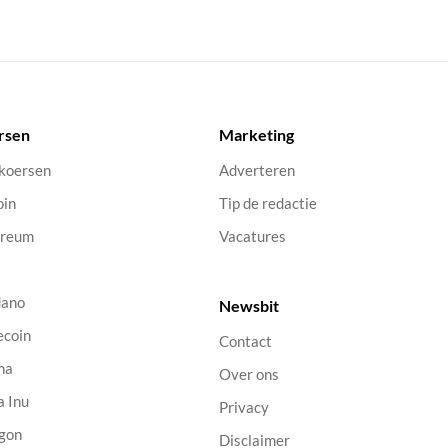
rsen
Marketing
 koersen
Adverteren
oin
Tip de redactie
ereum
Vacatures
dano
Newsbit
ecoin
Contact
na
Over ons
a Inu
Privacy
gon
Disclaimer