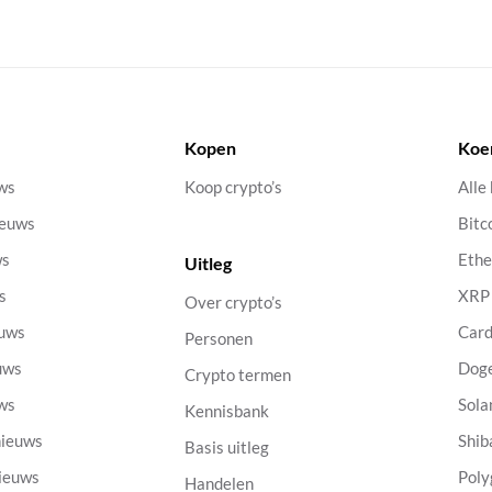
Kopen
Koe
uws
Koop crypto’s
Alle
ieuws
Bitc
ws
Eth
Uitleg
s
XRP
Over crypto’s
euws
Car
Personen
uws
Dog
Crypto termen
uws
Sola
Kennisbank
nieuws
Shib
Basis uitleg
nieuws
Poly
Handelen