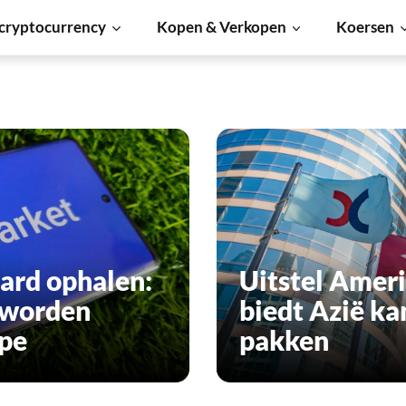
cryptocurrency
Kopen & Verkopen
Koersen
jard ophalen:
Uitstel Amer
 worden
biedt Azië ka
ype
pakken