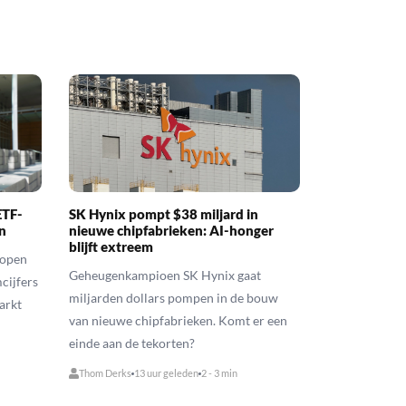
ETF-
SK Hynix pompt $38 miljard in
n
nieuwe chipfabrieken: AI-honger
blijft extreem
kopen
Geheugenkampioen SK Hynix gaat
cijfers
miljarden dollars pompen in de bouw
arkt
van nieuwe chipfabrieken. Komt er een
einde aan de tekorten?
Thom Derks
13 uur geleden
2 - 3 min