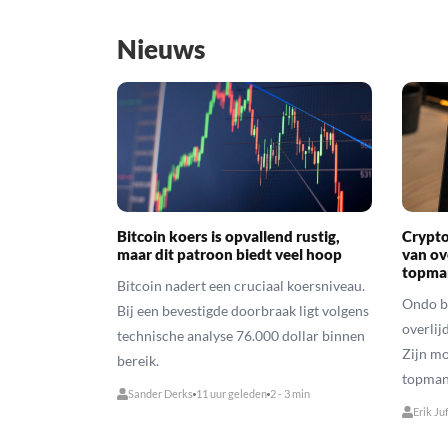
Nieuws
Bitcoin koers is opvallend rustig,
Crypto
maar dit patroon biedt veel hoop
van ov
topma
Bitcoin nadert een cruciaal koersniveau.
Ondo be
Bij een bevestigde doorbraak ligt volgens
overlij
technische analyse 76.000 dollar binnen
Zijn mo
bereik.
topman 
Sander Derks
11 uur geleden
2 - 3 min
Erik Ju