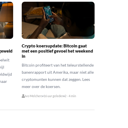
Crypto koersupdate: Bitcoin gaat
 geweld
met een positief gevoel het weekend
in
oelwit
Bitcoin profiteert van het teleurstellende
ijl
banenrapport uit Amerika, maar niet alle
eldwijd
cryptomunten kunnen dat zeggen. Lees
naar
meer over de koersen.
Ivo Melchers
16 uur geleden
2 - 4 min