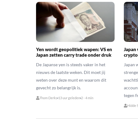
Yen wordt geopolitiek wapen: VS en
Japan 
Japan zetten carry trade onder druk
crypto
De Japanse yen is steeds vaker in het
Japan w
nieuws de laatste weken. Dit moet jij
strenge
weten over deze munt en waarom dit
wachtt
gevecht zo belangrijk is.
account
tegen f
Thom Derks
13 uur geleden
2 - 4 min
Hidde 