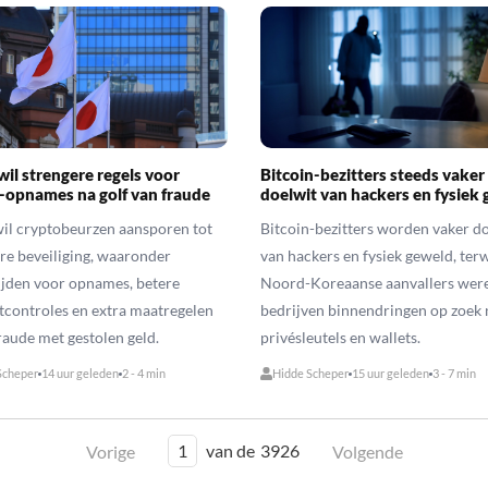
wil strengere regels voor
Bitcoin-bezitters steeds vaker
-opnames na golf van fraude
doelwit van hackers en fysiek
il cryptobeurzen aansporen tot
Bitcoin-bezitters worden vaker d
re beveiliging, waaronder
van hackers en fysiek geweld, terw
ijden voor opnames, betere
Noord-Koreaanse aanvallers wer
controles en extra maatregelen
bedrijven binnendringen op zoek 
raude met gestolen geld.
privésleutels en wallets.
Scheper
14 uur geleden
2 - 4 min
Hidde Scheper
15 uur geleden
3 - 7 min
1
van de
3926
Vorige
Volgende