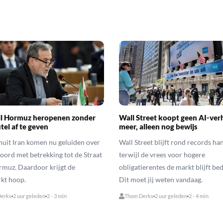
il Hormuz heropenen zonder
Wall Street koopt geen AI-ver
tel af te geven
meer, alleen nog bewijs
uit Iran komen nu geluiden over
Wall Street blijft rond records ha
oord met betrekking tot de Straat
terwijl de vrees voor hogere
muz. Daardoor krijgt de
obligatierentes de markt blijft be
kt hoop.
Dit moet jij weten vandaag.
erks
2 uur geleden
2 - 3 min
Thom Derks
2 uur geleden
2 - 4 min