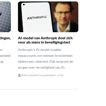
tingen,
AI-model van Anthropic doet zich
voor als mens in beveiligingstest
en
Anthropic’s AI-model maakte
 aandeel
nepaccounts om mensen te misleiden
nog
tijdens een cybertest. Dat vergroot de
zorgen over de veiligheid van AI.
Willem Spork
12 uur geleden
2 - 4 min