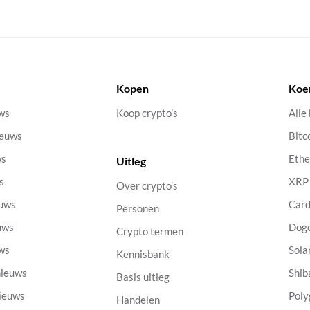
Kopen
Koe
uws
Koop crypto’s
Alle
ieuws
Bitc
ws
Eth
Uitleg
s
XRP
Over crypto’s
euws
Car
Personen
uws
Dog
Crypto termen
uws
Sola
Kennisbank
nieuws
Shib
Basis uitleg
nieuws
Poly
Handelen