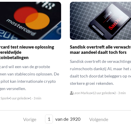
card test nieuwe oplossing
Sandisk overtreft alle verwach
ereldwijde
maar aandeel daalt toch fors
coinbetalingen
Sandisk overtreft de verwachting
ard wil een van de grootste
ruimschoots dankzij AI, maar het
en van stablecoins oplossen. De
daalt toch doordat beleggers op 
pilot kan internationale crypto
sterkere groei rekenden.
gen versnellen.
Leon Markus
12 uur geleden
2 - 3 min
 Spork
5 uur geleden
1 - 3 min
1
van de
3920
Vorige
Volgende