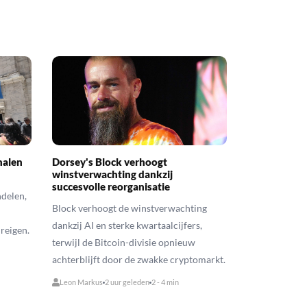
halen
Dorsey's Block verhoogt
winstverwachting dankzij
succesvolle reorganisatie
ndelen,
Block verhoogt de winstverwachting
dankzij AI en sterke kwartaalcijfers,
dreigen.
terwijl de Bitcoin-divisie opnieuw
achterblijft door de zwakke cryptomarkt.
Leon Markus
2 uur geleden
2 - 4 min