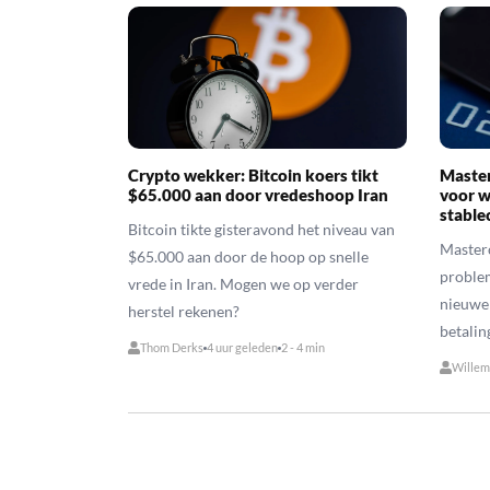
Crypto wekker: Bitcoin koers tikt
Master
$65.000 aan door vredeshoop Iran
voor w
stable
Bitcoin tikte gisteravond het niveau van
Masterc
$65.000 aan door de hoop op snelle
problem
vrede in Iran. Mogen we op verder
nieuwe 
herstel rekenen?
betalin
Thom Derks
4 uur geleden
2 - 4 min
Willem