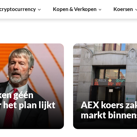
cryptocurrency
Kopen & Verkopen
Koersen
ken géén
het plan lijkt
AEX koers zak
markt binnen