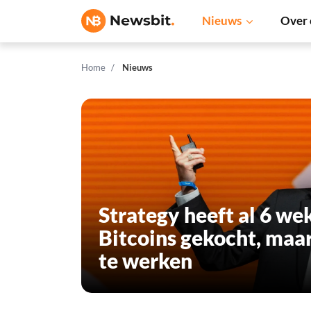
Nieuws
Over 
Home
Nieuws
Strategy heeft al 6 we
Bitcoins gekocht, maar 
te werken