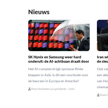
Nieuws
SK Hynix en Samsung weer hard
Iran w
onderuit: de AI-achtbaan draait door
de sleu
Het AI-complex krijgt opnieuw flinke
Ook van
klappen in Azië. Is dit een voorbode voor
een akk
de beurzen in Europa en Amerika?
van Hor
oliemar
Thom Derks
één uur geleden
2 - 3 min
Thom D