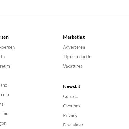
rsen
Marketing
 koersen
Adverteren
oin
Tip de redactie
ereum
Vacatures
dano
Newsbit
ecoin
Contact
na
Over ons
a Inu
Privacy
gon
Disclaimer