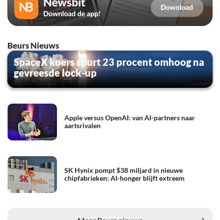
Beurs Nieuws
SpaceX koers spurt 23 procent omhoog na
gevreesde lock-up
Apple versus OpenAI: van AI-partners naar
aartsrivalen
SK Hynix pompt $38 miljard in nieuwe
chipfabrieken: AI-honger blijft extreem