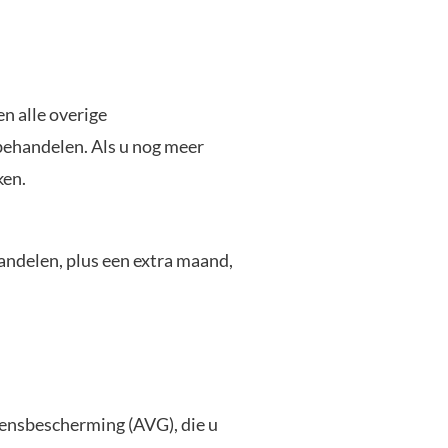
n alle overige
behandelen. Als u nog meer
ken.
andelen, plus een extra maand,
vensbescherming (AVG), die u