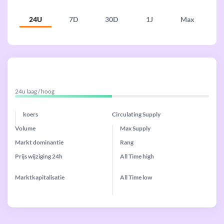
24U
7D
30D
1J
Max
24u laag / hoog
koers
Circulating Supply
Volume
Max Supply
Markt dominantie
Rang
Prijs wijziging
24h
All Time
high
Marktkapitalisatie
All Time
low