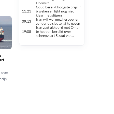
Hormuz
in maanden
Goud bereikt hoogste prijs in
Beurzen schi
#6
11:21
6 weken en lijkt nog niet
forse daling ol
klaar met stijgen
spannende we
Iran wil Hormuz heropenen
Trump blaast a
#7
09:13
zonder de sleutel af te geven
als snel akko
Iran zegt akkoord met Oman
Iran hekelt ’t
#8
19:08
te hebben bereikt over
Trump, oliepri
scheepvaart Straat van
Hormuz
e
art
 over
rijs,