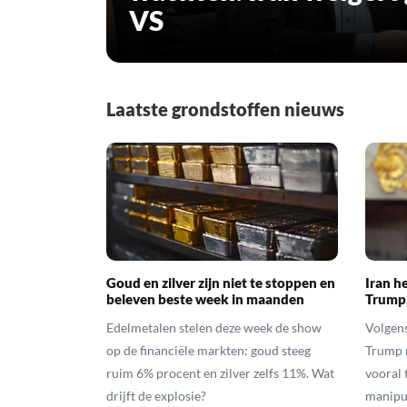
VS
Laatste grondstoffen nieuws
Goud en zilver zijn niet te stoppen en
Iran h
beleven beste week in maanden
Trump,
Edelmetalen stelen deze week de show
Volgens
op de financiële markten: goud steeg
Trump n
ruim 6% procent en zilver zelfs 11%. Wat
vooral 
drijft de explosie?
manipu