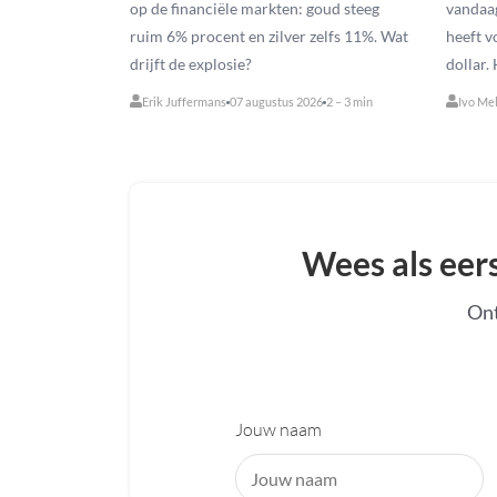
op de financiële markten: goud steeg
vandaag
ruim 6% procent en zilver zelfs 11%. Wat
heeft v
drijft de explosie?
dollar. 
Erik Juffermans
07 augustus 2026
2 – 3 min
Ivo Me
Wees als eer
Ont
Jouw naam