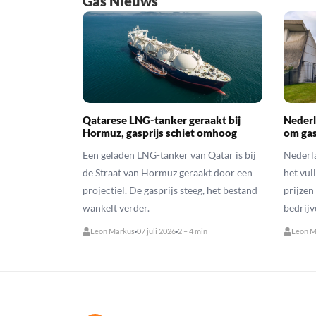
Gas Nieuws
Qatarese LNG-tanker geraakt bij
Nederl
Hormuz, gasprijs schiet omhoog
om gas
Een geladen LNG-tanker van Qatar is bij
Nederla
de Straat van Hormuz geraakt door een
het vul
projectiel. De gasprijs steeg, het bestand
prijzen
wankelt verder.
bedrijv
Leon Markus
07 juli 2026
2 – 4 min
Leon M