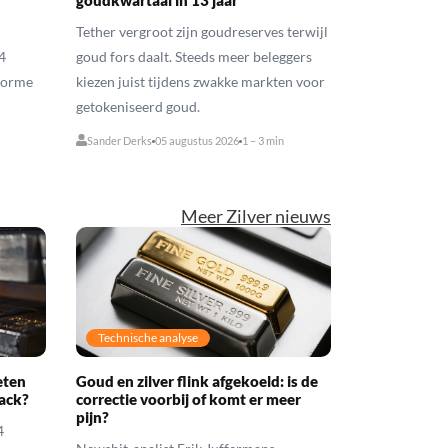
goudkwartaal in 13 jaar
Tether vergroot zijn goudreserves terwijl
4
goud fors daalt. Steeds meer beleggers
enorme
kiezen juist tijdens zwakke markten voor
getokeniseerd goud.
Sander Derks
05 augustus 2026
1 – 3 min
Meer Zilver nieuws
Technische analyse
eten
Goud en zilver flink afgekoeld: is de
ack?
correctie voorbij of komt er meer
pijn?
4