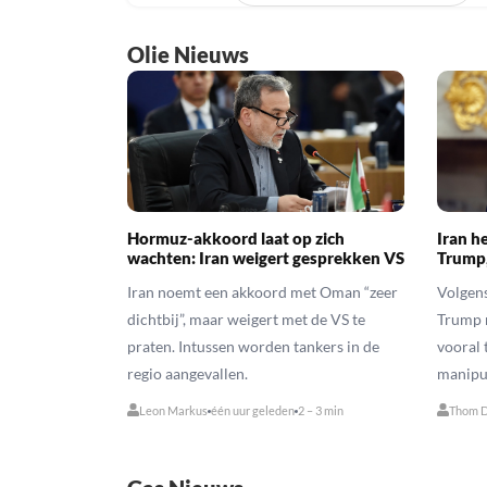
Olie Nieuws
Hormuz-akkoord laat op zich
Iran h
wachten: Iran weigert gesprekken VS
Trump,
Iran noemt een akkoord met Oman “zeer
Volgens
dichtbij”, maar weigert met de VS te
Trump n
praten. Intussen worden tankers in de
vooral 
regio aangevallen.
manipu
Leon Markus
één uur geleden
2 – 3 min
Thom D