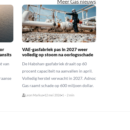
Meer Gas nieuws
or
VAE-gasfabriek pas in 2027 weer
ansits
volledig op stoom na oorlogsschade
t van
De Habshan-gasfabriek draait op 60
procent capaciteit na aanvallen in april.
raanse
Volledig herstel verwacht in 2027. Adnoc
Gas raamt schade op 600 miljoen dollar.
Leon Markus
12 mei 2026
1 – 2 min