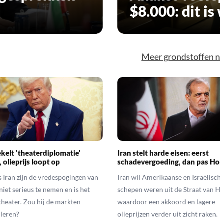
$8.000: dit i
Meer grondstoffen 
ekelt ’theaterdiplomatie’
Iran stelt harde eisen: eerst
 olieprijs loopt op
schadevergoeding, dan pas H
 Iran zijn de vredespogingen van
Iran wil Amerikaanse en Israëlisc
iet serieus te nemen en is het
schepen weren uit de Straat van 
theater. Zou hij de markten
waardoor een akkoord en lagere
leren?
olieprijzen verder uit zicht raken.