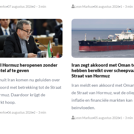
erks
07 augustus 2026
2 – 3 min
Leon Markus
06 augustus 2026
1 – 3 min
il Hormuz heropenen zonder
Iran zegt akkoord met Oman t
tel af te geven
hebben bereikt over scheepva
Straat van Hormuz
uit Iran komen nu geluiden over
Iran meldt een akkoord met Oman
oord met betrekking tot de Straat
de Straat van Hormuz, wat de oliep
muz. Daardoor krijgt de
inflatie en financiële markten kan
kt hoop.
beïnvloeden.
erks
06 augustus 2026
2 – 3 min
Leon Markus
05 augustus 2026
1 – 3 min