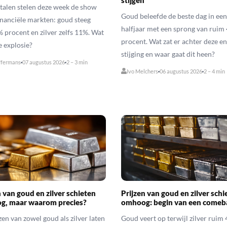
stijgen
talen stelen deze week de show
Goud beleefde de beste dag in een
inanciële markten: goud steeg
halfjaar met een sprong van ruim 
 procent en zilver zelfs 11%. Wat
procent. Wat zat er achter deze 
de explosie?
stijging en waar gaat dit heen?
ffermans
07 augustus 2026
2 – 3 min
Ivo Melchers
06 augustus 2026
2 – 4 min
n van goud en zilver schieten
Prijzen van goud en zilver schi
g, maar waarom precies?
omhoog: begin van een comeb
zen van zowel goud als zilver laten
Goud veert op terwijl zilver ruim 