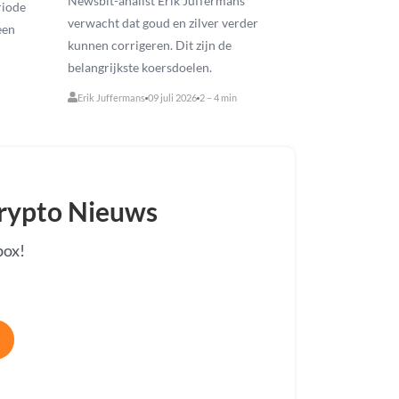
Newsbit-analist Erik Juffermans
riode
verwacht dat goud en zilver verder
een
kunnen corrigeren. Dit zijn de
belangrijkste koersdoelen.
Erik Juffermans
09 juli 2026
2 – 4 min
Crypto Nieuws
box!