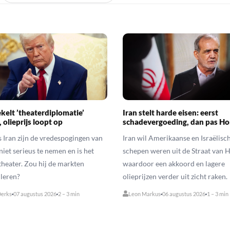
ekelt ’theaterdiplomatie’
Iran stelt harde eisen: eerst
 olieprijs loopt op
schadevergoeding, dan pas H
 Iran zijn de vredespogingen van
Iran wil Amerikaanse en Israëlisc
iet serieus te nemen en is het
schepen weren uit de Straat van 
theater. Zou hij de markten
waardoor een akkoord en lagere
leren?
olieprijzen verder uit zicht raken.
erks
07 augustus 2026
2 – 3 min
Leon Markus
06 augustus 2026
1 – 3 min