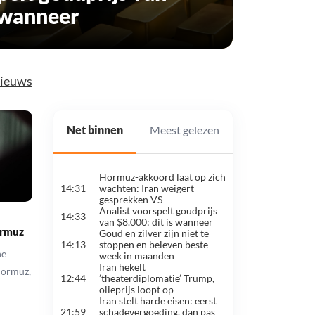
s wanneer
nieuws
Net binnen
Meest gelezen
Hormuz-akkoord laat op zich
Prijzen van go
#1
14:31
wachten: Iran weigert
schieten omh
gesprekken VS
waarom preci
Analist voorspelt goudprijs
Analist voors
#2
14:33
van $8.000: dit is wanneer
$8.000: dit i
ormuz
Goud en zilver zijn niet te
Iran zegt akk
#3
14:13
stoppen en beleven beste
hebben bereik
he
week in maanden
scheepvaart S
Iran hekelt
Iran stelt hard
Hormuz,
#4
12:44
’theaterdiplomatie’ Trump,
schadevergoed
olieprijs loopt op
Hormuz
Iran stelt harde eisen: eerst
Goud en zilver 
#5
21:59
schadevergoeding, dan pas
stoppen en be