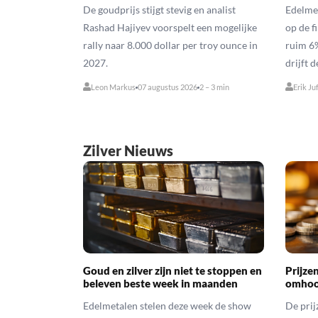
De goudprijs stijgt stevig en analist
Edelme
Rashad Hajiyev voorspelt een mogelijke
op de f
rally naar 8.000 dollar per troy ounce in
ruim 6%
2027.
drijft 
Leon Markus
07 augustus 2026
2 – 3 min
Erik Ju
Zilver Nieuws
Goud en zilver zijn niet te stoppen en
Prijze
beleven beste week in maanden
omhoo
Edelmetalen stelen deze week de show
De prij