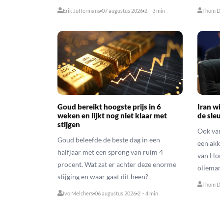
Erik Juffermans
07 augustus 2026
2 – 3 min
Thom D
Goud bereikt hoogste prijs in 6
Iran w
weken en lijkt nog niet klaar met
de sleu
stijgen
Ook van
Goud beleefde de beste dag in een
een akk
halfjaar met een sprong van ruim 4
van Hor
procent. Wat zat er achter deze enorme
oliemar
stijging en waar gaat dit heen?
Thom D
Ivo Melchers
06 augustus 2026
2 – 4 min