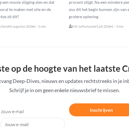
 een mooie stijging zien en dat
procent stijgt. Na een mindere pe
ooral te maken met olie en de
zou dit het begin kunnen zijn van 
Hoe zit dit?
grotere opleving.
lchers
05 augustus 2026
2 – 5 min
Erik Juffermans
21 juli 2026
1 – 3 min
ste op de hoogte van het laatste 
vang Deep-Dives, nieuws en updates rechtstreeks in je in
Schrijf je in om geen enkele nieuwsbrief te missen.
Inschrijven
Jouw e-mail