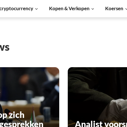
cryptocurrency
Kopen & Verkopen
Koersen
ws
p zich
 gesprekken
Analist voors