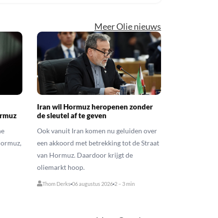
Meer Olie nieuws
Iran wil Hormuz heropenen zonder
ormuz
de sleutel af te geven
he
Ook vanuit Iran komen nu geluiden over
Hormuz,
een akkoord met betrekking tot de Straat
van Hormuz. Daardoor krijgt de
oliemarkt hoop.
Thom Derks
06 augustus 2026
2 – 3 min