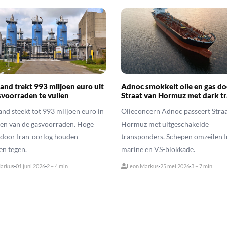
and trekt 993 miljoen euro uit
Adnoc smokkelt olie en gas do
voorraden te vullen
Straat van Hormuz met dark tr
nd steekt tot 993 miljoen euro in
Olieconcern Adnoc passeert Straa
len van de gasvoorraden. Hoge
Hormuz met uitgeschakelde
 door Iran-oorlog houden
transponders. Schepen omzeilen I
en tegen.
marine en VS-blokkade.
arkus
01 juni 2026
2 – 4 min
Leon Markus
25 mei 2026
3 – 7 min