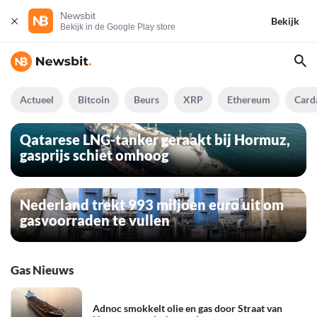
Newsbit
Bekijk
Bekijk in de Google Play store
Actueel
Bitcoin
Beurs
XRP
Ethereum
Card
Qatarese LNG-tanker geraakt bij Hormuz,
gasprijs schiet omhoog
Nederland trekt 993 miljoen euro uit om
gasvoorraden te vullen
Gas Nieuws
Adnoc smokkelt olie en gas door Straat van