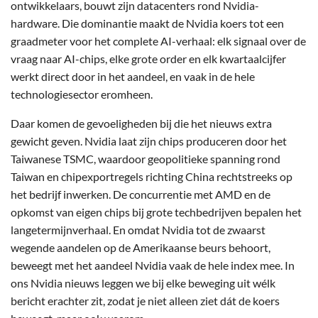
ontwikkelaars, bouwt zijn datacenters rond Nvidia-
hardware. Die dominantie maakt de Nvidia koers tot een
graadmeter voor het complete AI-verhaal: elk signaal over de
vraag naar AI-chips, elke grote order en elk kwartaalcijfer
werkt direct door in het aandeel, en vaak in de hele
technologiesector eromheen.
Daar komen de gevoeligheden bij die het nieuws extra
gewicht geven. Nvidia laat zijn chips produceren door het
Taiwanese TSMC, waardoor geopolitieke spanning rond
Taiwan en chipexportregels richting China rechtstreeks op
het bedrijf inwerken. De concurrentie met AMD en de
opkomst van eigen chips bij grote techbedrijven bepalen het
langetermijnverhaal. En omdat Nvidia tot de zwaarst
wegende aandelen op de Amerikaanse beurs behoort,
beweegt met het aandeel Nvidia vaak de hele index mee. In
ons Nvidia nieuws leggen we bij elke beweging uit wélk
bericht erachter zit, zodat je niet alleen ziet dát de koers