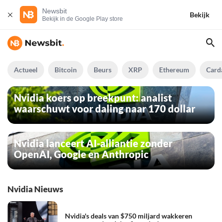
Newsbit
Bekijk
Bekijk in de Google Play store
Actueel
Bitcoin
Beurs
XRP
Ethereum
Card
Nvidia koers op breekpunt: analist
waarschuwt voor daling naar 170 dollar
Nvidia lanceert AI-alliantie zonder
OpenAI, Google en Anthropic
Nvidia Nieuws
Nvidia's deals van $750 miljard wakkeren