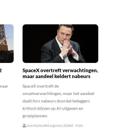
2
SpaceX overtreft verwachtingen,
maar aandeel keldert nabeurs
 maar
SpaceX overtreft de
omzetverwachtingen, maar het aandeel
daalt fors nabeurs doordat beleggers
kritisch blijven op AI-uitgaven en
groeiplannen.
Leon Markus
04 augustus 2026
2 - 4 min