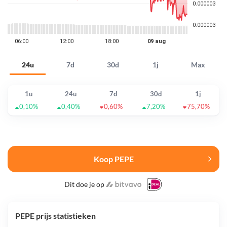
24u
7d
30d
1j
Max
1u
24u
7d
30d
1j
0,10%
0,40%
0,60%
7,20%
75,70%
Koop PEPE
Dit doe je op
PEPE prijs statistieken