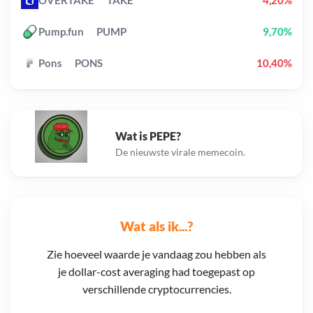
OVERTAKE
TAKE
4,20%
Pump.fun
PUMP
9,70%
Pons
PONS
10,40%
Wat is PEPE?
De nieuwste virale memecoin.
Wat als ik...?
Zie hoeveel waarde je vandaag zou hebben als
je dollar-cost averaging had toegepast op
verschillende cryptocurrencies.