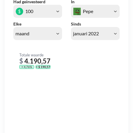
Had geïnvesteerd
In
$
Elke
Sinds
Totale waarde
$
4.190,57
+ 4,76%
+ $ 190,57