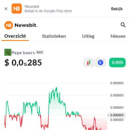
Newsbit
Bekijk
Bekijk in de Google Play store
Overzicht
Statistieken
Uitleg
Nieuws
Pepe koers
#60
$
0,0₅285
0,40%
€