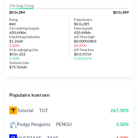
24u laag / hoog
$0,0₅284
$0,0₅289
Rang
Pepe koers
#60
$0,0₅285
Circulating Supply
Max Supply
420.69bln
420.69bln
Marktkapitalisatie
All Time
high
$1.2mld
$0,00002803
0,80%
89,85%
Prijs wijziging
24u
All Time
low
$0,0₇-222
$0,0₇5514
0,40%
5.060,87%
Volume 24u
$75.92mln
Populaire koersen
Tutorial
TUT
267,30%
Pudgy Penguins
PENGU
3,30%