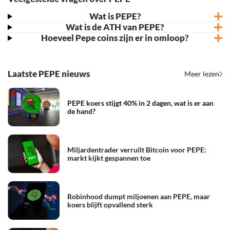
Wat is PEPE?
Wat is de ATH van PEPE?
Pepe
(PEPE)
is een memecoin die zijn bekendheid dankt aan
Hoeveel Pepe coins zijn er in omloop?
De
all-time high
van PEPE werd bereikt op 9 december 2024.
internetcultuur en community-gedreven marketing. De munt
De maximale voorraad van PEPE bedraagt
Op deze dag bereikte de koers een hoogte van $0,00002803.
heeft geen officieel team, utility of roadmap en draait volledig
420.690.000.000.000 tokens. Vrijwel het volledige aantal is
op zichtbaarheid en sentiment. Mede door deze eenvoud is
Laatste PEPE nieuws
Meer lezen
inmiddels in omloop.
PEPE wereldwijd verhandelbaar en populair onder
speculatieve investeerders.
PEPE koers stijgt 40% in 2 dagen, wat is er aan
de hand?
Miljardentrader verruilt Bitcoin voor PEPE:
markt kijkt gespannen toe
Robinhood dumpt miljoenen aan PEPE, maar
koers blijft opvallend sterk