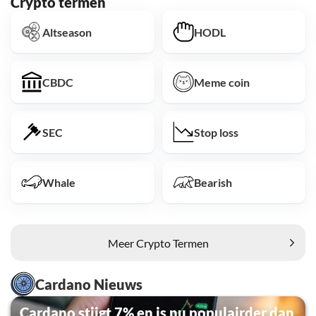
Crypto termen
Altseason
HODL
CBDC
Meme coin
SEC
Stop loss
Whale
Bearish
Meer Crypto Termen
Cardano Nieuws
Cardano stijgt 7% en is nu populairder dan