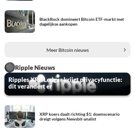
BlackRock domineert Bitcoin ETF-markt met
dagelijkse aankopen
Meer Bitcoin nieuws
Ripple Nieuws
Ripples XRP Ledger krijgt privacyfunctie:
dit verandert er
XRP koers daalt richting $1: doemscenario
dreigt volgens Newsbit-analist