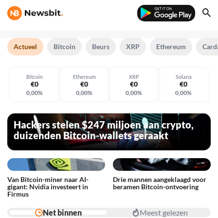
Actueel
Bitcoin
Beurs
XRP
Ethereum
Card
€0
€0
€0
€0
Bitcoin
Ethereum
XRP
Solana
€0
€0
€0
€0
0,00%
0,00%
0,00%
0,00%
€0
€0
€0
€0
Hackers stelen $247 miljoen aan crypto,
duizenden Bitcoin-wallets geraakt
Van Bitcoin-miner naar AI-
Drie mannen aangeklaagd voor
gigant: Nvidia investeert in
beramen Bitcoin-ontvoering
Firmus
Net binnen
Meest gelezen