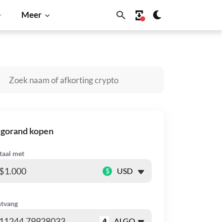
Meer
in
Solana
BNB
lgorand kopen
taal met
$
tvang