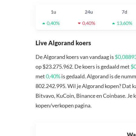
1u
24u
7d
0,40%
0,40%
13,60%
Live Algorand koers
De Algorand koers van vandaag is
$0,0889
op $23.275.962. De koers is gedaald met
$
met
0,40%
is gedaald. Algorand is de numm
802.242.995. Wil je Algorand kopen? Dat ka
Bitvavo, KuCoin, Binance en Coinbase. Je 
kopen/verkopen pagina.
Wat 