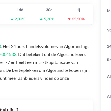
14d
30d
1j
Ma
2,00%
5,20%
65,50%
V
3
. Het 24 uurs handelsvolume van Algorand ligt
24
0,001533
. Dat betekent dat de Algorand koers
R
er 77 en heeft een marktkapitalisatie van
n. De beste plekken om Algorand te kopen zijn:
Al
kunt meer aanbieders vinden op onze
Al
als ik...?