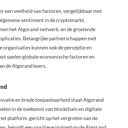
r een veelheid van factoren, vergelijkbaar met
 algemene sentiment in de cryptomarkt,
nnen het Algorand-netwerk, en de groeiende
pplicaties. Belangrijke partnerschappen met
re organisaties kunnen ook de perceptie en
st spelen globale economische factoren en
van de Algorand koers.
and
nnovatie en brede toepasbaarheid staat Algorand
pelen in de toekomst van blockchain en digitale
et platform, gericht op het vergroten van de
em, belooft een positieve invloed op de Algorand