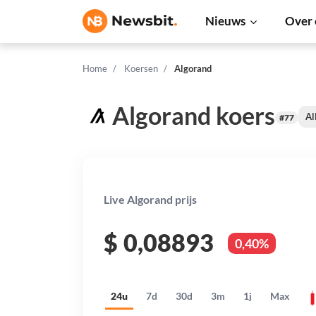
Nieuws
Over 
Home
Koersen
Algorand
Algorand koers
Al
#77
Live Algorand prijs
$
0,08893
0,40%
24u
7d
30d
3m
1j
Max