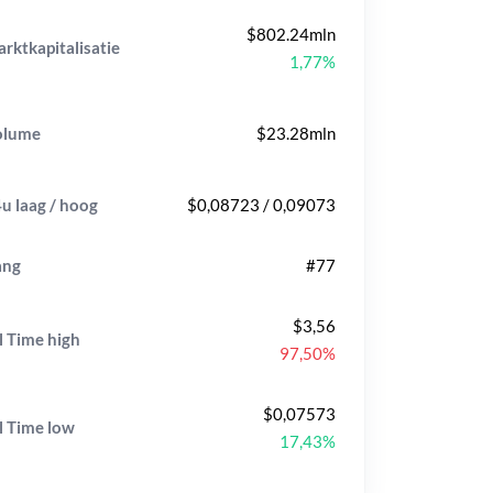
$802.24mln
rktkapitalisatie
1,77%
olume
$23.28mln
u laag / hoog
$0,08723 / 0,09073
ang
#77
$3,56
l Time
high
97,50%
$0,07573
l Time
low
17,43%