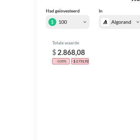
Had geïnvesteerd
In
$
Totale waarde
$
2.868,08
- 0,00%
- $ 2.731,92