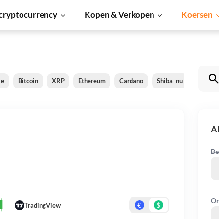
cryptocurrency
Kopen & Verkopen
Koersen
le
Bitcoin
XRP
Ethereum
Cardano
Shiba Inu
Dogeco
A
Be
On
€
$
TradingView