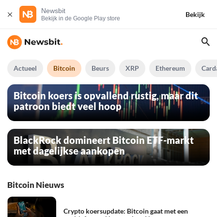
Newsbit
Bekijk
Bekijk in de Google Play store
Actueel
Bitcoin
Beurs
XRP
Ethereum
Card
Bitcoin koers is opvallend rustig, maar dit
patroon biedt veel hoop
BlackRock domineert Bitcoin ETF-markt
met dagelijkse aankopen
Bitcoin Nieuws
Crypto koersupdate: Bitcoin gaat met een