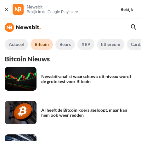
Newsbit
Bekijk
Bekijk in de Google Play store
Actueel
Bitcoin
Beurs
XRP
Ethereum
Card
Bitcoin Nieuws
Newsbit-analist waarschuwt: dit niveau wordt
de grote test voor Bitcoin
AI heeft de Bitcoin koers gesloopt, maar kan
hem ook weer redden