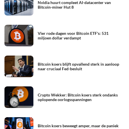
Nvidia huurt compleet AI-datacenter van
Bitcoin-miner Hut 8
Vier rode dagen voor Bitcoin ETF's: 531
miljoen dollar verdampt
Bitcoin koers blijft opvallend sterk in aanloop
naar cruciaal Fed-besluit
Crypto Wekker: Bitcoin koers sterk ondanks
oplopende oorlogsspanningen
Bitcoin koers beweegt amper, maar de paniek