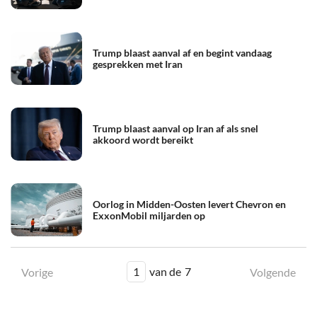
Trump blaast aanval af en begint vandaag
gesprekken met Iran
Trump blaast aanval op Iran af als snel
akkoord wordt bereikt
Oorlog in Midden-Oosten levert Chevron en
ExxonMobil miljarden op
1
van de
7
Vorige
Volgende