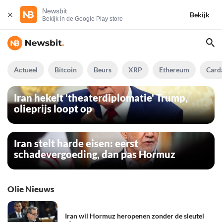
Newsbit
Bekijk
Bekijk in de Google Play store
Actueel
Bitcoin
Beurs
XRP
Ethereum
Card
Iran hekelt 'theaterdiplomatie' Trump,
olieprijs loopt op
Iran stelt harde eisen: eerst
schadevergoeding, dan pas Hormuz
Olie Nieuws
Iran wil Hormuz heropenen zonder de sleutel