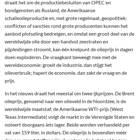
draait het om de productiebesluiten van OPEC en
bondgenoten als Rusland, de Amerikaanse
schalieolieproductie en, met grote regelmaat, geopolitiek:
conflicten of sancties rond grote producenten kunnen het
aanbod plotseling bedreigen, en omdat een groot deel van de
wereldwijde olie door een handvol zeestraten en
pijpleidingen stroomt, kan één knelpunt de olieprijs in dagen
doen exploderen. De vraagkant beweegt mee met de
wereldeconomie: groeit de industrie, dan stijgt het
olieverbruik; hapert de economie, dan zakt de vraag en de
prijs.
In het nieuws draait het meestal om twee ijkprijzen. De Brent
olieprijs, genoemd naar een olieveld in de Noordzee, is de
wereldwijde maatstaf; de Amerikaanse WTI-prijs (West
Texas Intermediate) volgt de markt in de Verenigde Staten en
noteert doorgaans iets lager. Beide worden verhandeld per
vat van 159 liter, in dollars. De olieprijs is bovendien méér