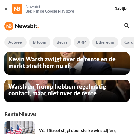
Newsbit
Bekijk
Bekijk in de Google Play store
Actueel
Bitcoin
Beurs
XRP
Ethereum
Card
Kevin Warsh zwijgt over de rente en de
markt straft hem nu af
Warsh en Trump hebben regelmatig
contact, maar niet over de rente
Rente Nieuws
Wall Street stijgt door sterke winstcijfers,