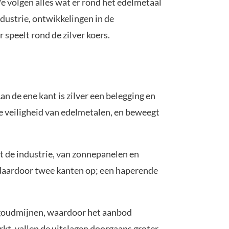
We volgen alles wat er rond het edelmetaal
ndustrie, ontwikkelingen in de
 speelt rond de zilver koers.
n de ene kant is zilver een belegging en
de veiligheid van edelmetalen, en beweegt
it de industrie, van zonnepanelen en
 daardoor twee kanten op; een haperende
n goudmijnen, waardoor het aanbod
rkt, vallen de uitslagen doorgaans groter