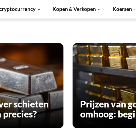
cryptocurrency
Kopen & Verkopen
Koersen
lver schieten
Prijzen van g
precies?
omhoog: begi