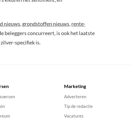
d nieuws
,
grondstoffen nieuws
,
rente-
 beleggers concurreert, is ook het laatste
ilver-specifiek is.
rsen
Marketing
 koersen
Adverteren
oin
Tip de redactie
ereum
Vacatures