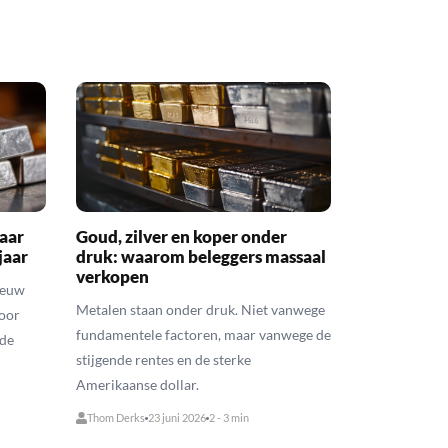
naar
Goud, zilver en koper onder
jaar
druk: waarom beleggers massaal
verkopen
ieuw
Metalen staan onder druk. Niet vanwege
voor
fundamentele factoren, maar vanwege de
rde
stijgende rentes en de sterke
Amerikaanse dollar.
Thom Derks
23 juni 2026
2 - 3 min