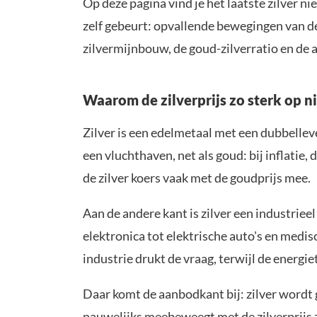
Op deze pagina vind je het laatste zilver n
zelf gebeurt: opvallende bewegingen van de 
zilvermijnbouw, de goud-zilverratio en de a
Waarom de zilverprijs zo sterk op n
Zilver is een edelmetaal met een dubbelleve
een vluchthaven, net als goud: bij inflatie
de zilver koers vaak met de goudprijs mee.
Aan de andere kant is zilver een industrie
elektronica tot elektrische auto's en med
industrie drukt de vraag, terwijl de energiet
Daar komt de aanbodkant bij: zilver wordt
nauwelijks meebeweegt met de zilverprijs z