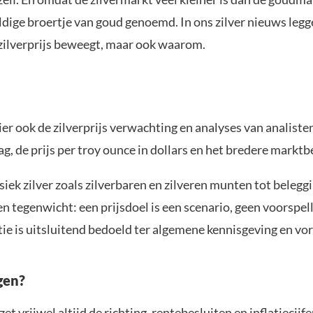
uldige broertje van goud genoemd. In ons zilver nieuws legg
de zilverprijs beweegt, maar ook waarom.
hier ook de zilverprijs verwachting en analyses van analist
ag, de prijs per troy ounce in dollars en het bredere marktb
siek zilver zoals zilverbaren en zilveren munten tot belegg
n tegenwicht: een prijsdoel is een scenario, geen voorspel
e is uitsluitend bedoeld ter algemene kennisgeving en vor
gen?
et vrijwel altijd de richting, rentebesluiten en inflatiecijf