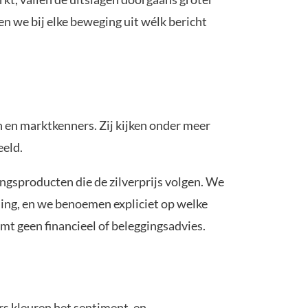
en we bij elke beweging uit wélk bericht
en en marktkenners. Zij kijken onder meer
eeld.
ingsproducten die de zilverprijs volgen. We
ling, en we benoemen expliciet op welke
mt geen financieel of beleggingsadvies.
ers kleuren het sentiment, en