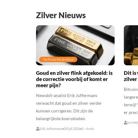
Zilver Nieuws
Technische analyse
Goud en zilver flink afgekoeld: is
Dit i
de correctie voorbij of komt er
zilver
meer pijn?
Bitcoin
Newsbit-analist Erik Juffermans
langere
verwacht dat goud en zilver verder
terwijl
kunnen corrigeren. Dit zijn de
er prec
belangrijkste koersdoelen.
Ivo Me
Erik Juffermans
09 juli 2026
2 - 4 min