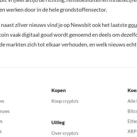
en werken door in de hele grondstoffensector.
 naast zilver nieuws vind je op Newsbit ook het laatste
gou
coin vaak digitaal goud wordt genoemd en deels om dezelfde
 de markten zich tot elkaar verhouden, en welk nieuws echt z
Kopen
Koe
uws
Koop crypto’s
Alle
ieuws
Bitc
ws
Eth
Uitleg
s
XRP
Over crypto’s