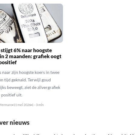
 stijgt 6% naar hoogste
 in 2 maanden: grafiek oogt
positief
is naar zijn hoogste koers in twee
 tijd geknald. Terwijl goud
jks beweegt, ziet de zilvergrafiek
positief uit.
ffermans
11 mei 2026
1 - 3 min
lver nieuws