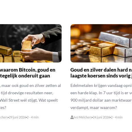
s waarom Bitcoin, goud en
Goud en zilver dalen hard 
 tegelijk onderuit gaan
laagste koersen sinds vorig 
, maar ook goud en zilver zetten al
Edelmetalen krijgen vandaag opn
 tijd droevige resultaten neer,
een harde klap. In 7 uur tijd is er 
 Wall Street wél stijgt. Wat speelt
900 miljard dollar aan marktwaa
ies?
verdampt, maar waarom?
lchers
29 juni 2026
2 - 4 min
Ivo Melchers
24 juni 2026
2 - 4 min