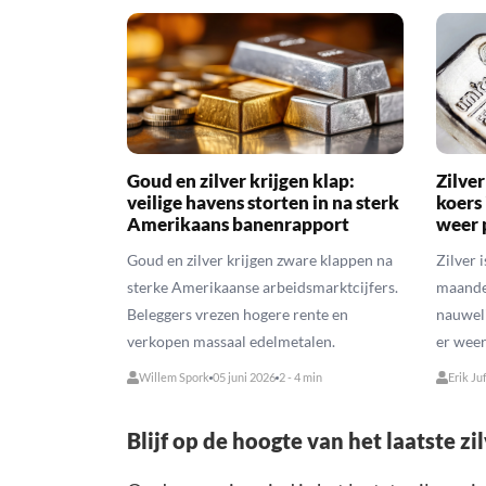
Goud en zilver krijgen klap:
Zilver
veilige havens storten in na sterk
koers
Amerikaans banenrapport
weer 
Goud en zilver krijgen zware klappen na
Zilver 
sterke Amerikaanse arbeidsmarktcijfers.
maanden
Beleggers vrezen hogere rente en
nauweli
verkopen massaal edelmetalen.
er weer 
Willem Spork
05 juni 2026
2 - 4 min
Erik Ju
Blijf op de hoogte van het laatste zi