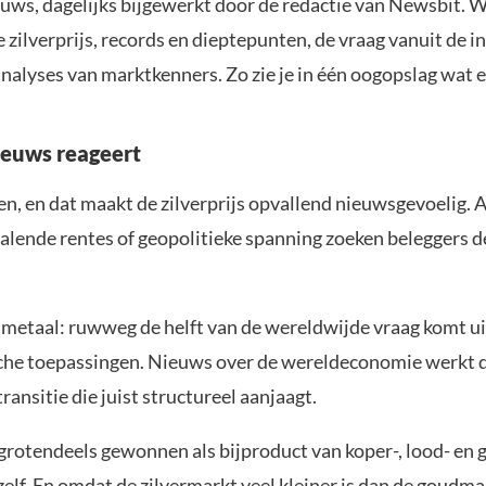
ieuws, dagelijks bijgewerkt door de redactie van Newsbit. 
zilverprijs, records en dieptepunten, de vraag vanuit de i
nalyses van marktkenners. Zo zie je in één oogopslag wat er
ieuws reageert
n, en dat maakt de zilverprijs opvallend nieuwsgevoelig. Aa
, dalende rentes of geopolitieke spanning zoeken beleggers 
el metaal: ruwweg de helft van de wereldwijde vraag komt u
ische toepassingen. Nieuws over de wereldeconomie werkt
ransitie die juist structureel aanjaagt.
 grotendeels gewonnen als bijproduct van koper-, lood- e
elf. En omdat de zilvermarkt veel kleiner is dan de goudma