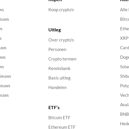
uws
Koop crypto’s
Alle
ieuws
Bitc
ws
Eth
Uitleg
s
XRP
Over crypto’s
euws
Car
Personen
uws
Dog
Crypto termen
uws
Sola
Kennisbank
nieuws
Shib
Basis uitleg
nieuws
Poly
Handelen
ieuws
Vech
Aval
ETF’s
s
BN
Bitcoin ETF
Hed
Ethereum ETF