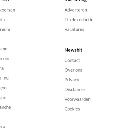
 koersen
Adverteren
oin
Tip de redactie
ereum
Vacatures
dano
Newsbit
ecoin
Contact
na
Over ons
a Inu
Privacy
gon
Disclaimer
ain
Voorwaarden
anche
Cookies
B
era