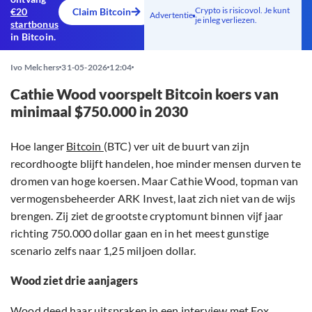
Crypto is risicovol. Je kunt
€20
Claim Bitcoin
Advertentie
je inleg verliezen.
startbonus
in Bitcoin.
Ivo Melchers
31-05-2026
12:04
Cathie Wood voorspelt Bitcoin koers van
minimaal $750.000 in 2030
Hoe langer
Bitcoin
(BTC) ver uit de buurt van zijn
recordhoogte blijft handelen, hoe minder mensen durven te
dromen van hoge koersen. Maar Cathie Wood, topman van
vermogensbeheerder ARK Invest, laat zich niet van de wijs
brengen. Zij ziet de grootste cryptomunt binnen vijf jaar
richting 750.000 dollar gaan en in het meest gunstige
scenario zelfs naar 1,25 miljoen dollar.
Wood ziet drie aanjagers
Wood deed haar uitspraken in een
interview
met Fox