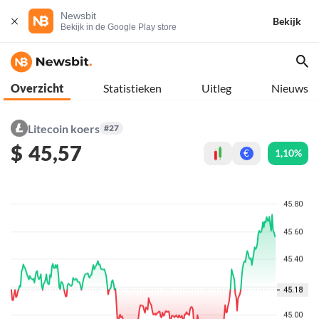
Newsbit
Bekijk
Bekijk in de Google Play store
Overzicht
Statistieken
Uitleg
Nieuws
Litecoin koers
#27
$
45,57
1,10%
€