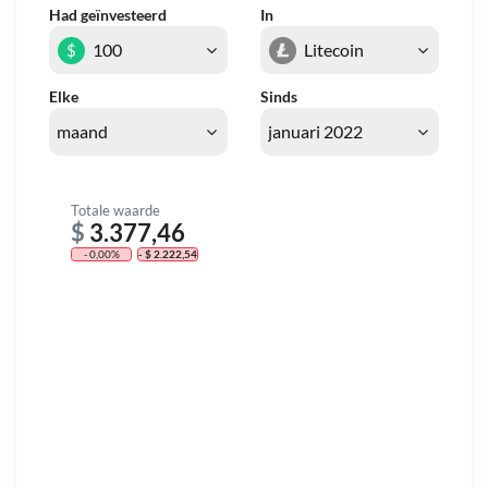
Had geïnvesteerd
In
$
Elke
Sinds
Totale waarde
$
3.377,46
- 0,00%
- $ 2.222,54