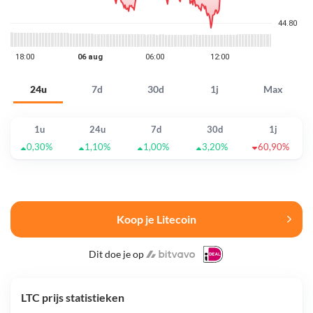
24u
7d
30d
1j
Max
1u
24u
7d
30d
1j
0,30%
1,10%
1,00%
3,20%
60,90%
Koop je Litecoin
Dit doe je op
LTC prijs statistieken