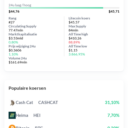
24u laag / hoog
$44,76
$45,71
Rang
Litecoin koers
#27
$45,57
Circulating Supply
Max Supply
77.47mln
84mln
Marktkapitalisatie
All Time
high
$3.53mld
$410,26
0,80%
88,89%
Prijs wijziging
24u
All Time
low
$0,3606
$1,15
1,10%
3.866,95%
Volume 24u
$161.69mln
Populaire koersen
Cash Cat
CASHCAT
31,10%
Heima
HEI
7,70%