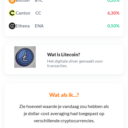
Bitcoin
BTC
0,20%
Canton
CC
6,30%
Ethena
ENA
0,50%
Wat is Litecoin?
Het digitale zilver gemaakt voor
transacties.
Wat als ik...?
Zie hoeveel waarde je vandaag zou hebben als
je dollar-cost averaging had toegepast op
verschillende cryptocurrencies.