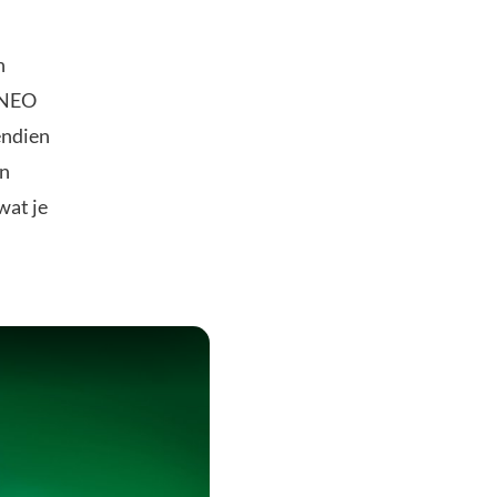
n
e NEO
endien
an
wat je