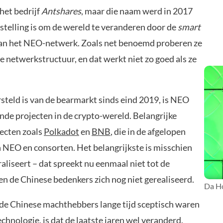
het bedrijf
Antshares
, maar die naam werd in 2017
stelling is om de wereld te veranderen door de
smart
van het NEO-netwerk. Zoals net benoemd proberen ze
e netwerkstructuur, en dat werkt niet zo goed als ze
rsteld is van de bearmarkt sinds eind 2019, is NEO
ende projecten in de crypto-wereld. Belangrijke
jecten zoals
Polkadot
en
BNB
, die in de afgelopen
NEO en consorten. Het belangrijkste is misschien
raliseert – dat spreekt nu eenmaal niet tot de
n de Chinese bedenkers zich nog niet gerealiseerd.
Da Ho
 de Chinese machthebbers lange tijd sceptisch waren
chnologie, is dat de laatste jaren wel veranderd.