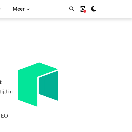
Meer
t
ijd in
 NEO