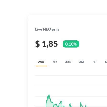
Live NEO prijs
$
1,85
0,10%
24U
7D
30D
3M
1J