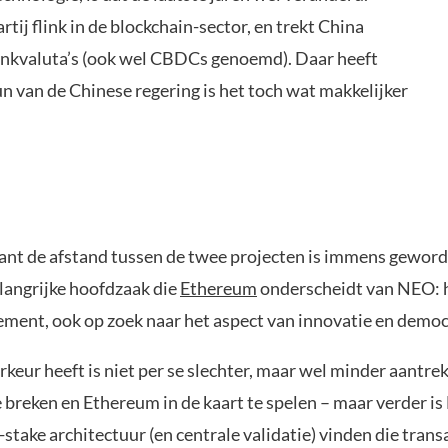
ij flink in de blockchain-sector, en trekt China
bankvaluta’s (ook wel CBDCs genoemd). Daar heeft
van de Chinese regering is het toch wat makkelijker
ant de afstand tussen de twee projecten is immens geworde
elangrijke hoofdzaak die
Ethereum
onderscheidt van NEO: he
ement, ook op zoek naar het aspect van innovatie en democ
keur heeft is niet per se slechter, maar wel minder aantrek
e breken en Ethereum in de kaart te spelen – maar verder is
stake architectuur (en centrale validatie) vinden die transa