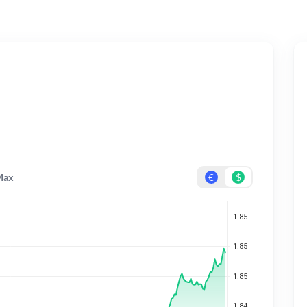
Max
€
$