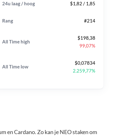
24u laag / hoog
$1,82 / 1,85
Rang
#214
$198,38
All Time
high
99,07%
$0,07834
All Time
low
2.259,77%
um en Cardano. Zo kan je NEO staken om