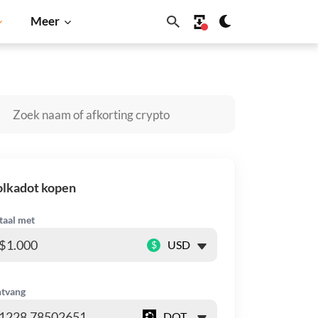
Meer
n
Solana
BNB
olkadot kopen
taal met
$
tvang