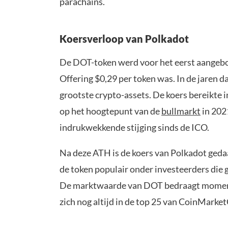
parachains.
Koersverloop van Polkadot
De DOT-token werd voor het eerst aangeb
Offering $0,29 per token was. In de jaren 
grootste crypto-assets. De koers bereikte
op het hoogtepunt van de
bullmarkt
in 202
indrukwekkende stijging sinds de ICO.
Na deze ATH is de koers van Polkadot gedaa
de token populair onder investeerders die g
De marktwaarde van DOT bedraagt momente
zich nog altijd in de top 25 van CoinMarke