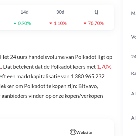
14d
30d
1j
Ma
0,90%
1,10%
78,70%
V
. Het 24 uurs handelsvolume van Polkadot ligt op
24
1
. Dat betekent dat de Polkadot koers met
1,70%
R
eft een marktkapitalisatie van 1.380.965.232.
lekken om Polkadot te kopen zijn: Bitvavo,
Al
r aanbieders vinden op onze kopen/verkopen
Al
Website