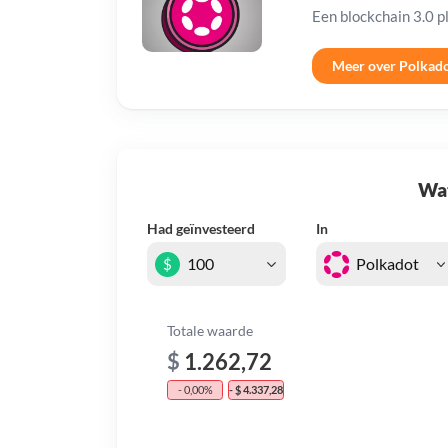
Een blockchain 3.0 p
Meer over Polkad
Wat 
Had geïnvesteerd
In
$
Totale waarde
$
1.262,72
- 0,00%
- $ 4.337,28