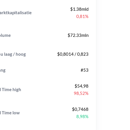
$1.38mld
rktkapitalisatie
0,81%
olume
$72.33mln
u laag / hoog
$0,8014 / 0,823
ang
#53
$54,98
l Time
high
98,52%
$0,7468
l Time
low
8,98%