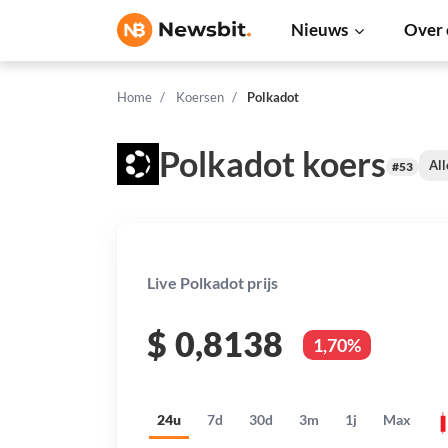
Nieuws
Over 
Home
Koersen
Polkadot
Polkadot koers
All
#53
Live Polkadot prijs
$
0,8138
1,70%
24u
7d
30d
3m
1j
Max