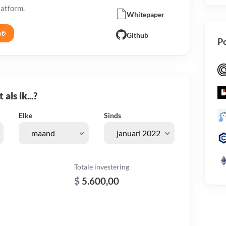
latform.
Whitepaper
ot
Github
Po
als ik...?
Elke
Sinds
Totale investering
$
5.600,00