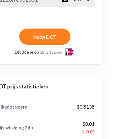
Koop DOT
Dit doe je op
T prijs statistieken
lkadot koers
$0,8138
$0,01
ijs wijziging
24u
1,70%