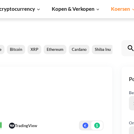
cryptocurrency
Kopen & Verkopen
Koersen
e
Bitcoin
XRP
Ethereum
Cardano
Shiba Inu
Dogecoi
P
Be
On
€
$
TradingView