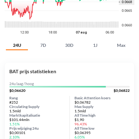
24U
7D
30D
1J
Max
BAT prijs statistieken
24u laag / hoog
$0,06620
$0,06822
Rang
Basic Attention koers
#252
$0,06782
Circulating Supply
Max Supply
1.5mld
1.5mld
Marktkapitalisatie
All Time
high
$101.44mln
$1,90
1,51%
96,43%
Prijs wijziging
24u
All Time
low
$0,00101
$0,06395
2,10%
6,05%