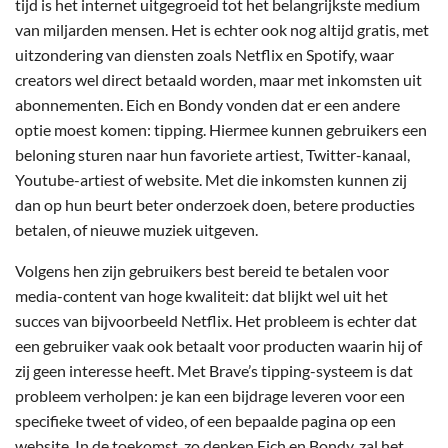
tijd is het internet uitgegroeid tot het belangrijkste medium
van miljarden mensen. Het is echter ook nog altijd gratis, met
uitzondering van diensten zoals Netflix en Spotify, waar
creators wel direct betaald worden, maar met inkomsten uit
abonnementen. Eich en Bondy vonden dat er een andere
optie moest komen: tipping. Hiermee kunnen gebruikers een
beloning sturen naar hun favoriete artiest, Twitter-kanaal,
Youtube-artiest of website. Met die inkomsten kunnen zij
dan op hun beurt beter onderzoek doen, betere producties
betalen, of nieuwe muziek uitgeven.
Volgens hen zijn gebruikers best bereid te betalen voor
media-content van hoge kwaliteit: dat blijkt wel uit het
succes van bijvoorbeeld Netflix. Het probleem is echter dat
een gebruiker vaak ook betaalt voor producten waarin hij of
zij geen interesse heeft. Met Brave’s tipping-systeem is dat
probleem verholpen: je kan een bijdrage leveren voor een
specifieke tweet of video, of een bepaalde pagina op een
website. In de toekomst, zo denken Eich en Bondy, zal het