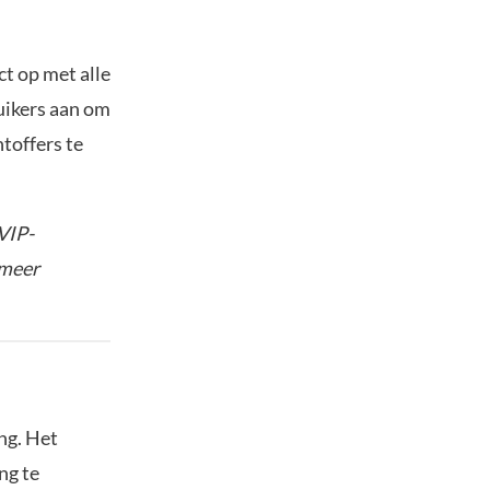
t op met alle
ruikers aan om
toffers te
VIP-
 meer
ng. Het
ng te