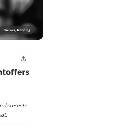
Nieuws, Trending
htoffers
n de recente
dt.