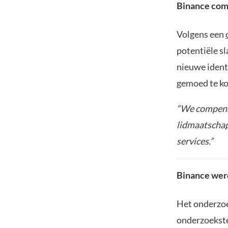
Binance com
Volgens een
potentiële sl
nieuwe ident
gemoed te ko
“We compense
lidmaatschap
services.”
Binance wer
Het onderzoe
onderzoekste