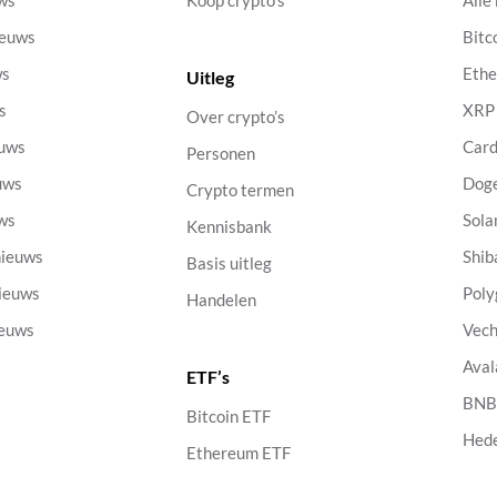
uws
Koop crypto’s
Alle
ieuws
Bitc
ws
Eth
Uitleg
s
XRP
Over crypto’s
euws
Car
Personen
uws
Dog
Crypto termen
uws
Sola
Kennisbank
nieuws
Shib
Basis uitleg
nieuws
Poly
Handelen
ieuws
Vech
Aval
ETF’s
s
BN
Bitcoin ETF
Hed
Ethereum ETF