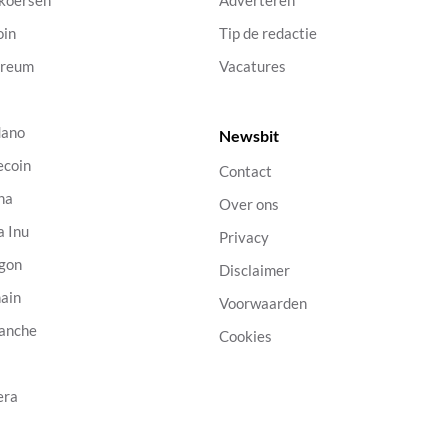
 koersen
Adverteren
oin
Tip de redactie
ereum
Vacatures
dano
Newsbit
ecoin
Contact
na
Over ons
a Inu
Privacy
gon
Disclaimer
ain
Voorwaarden
anche
Cookies
B
era