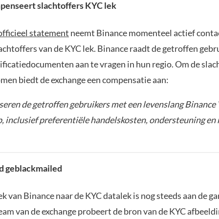
penseert slachtoffers KYC lek
officieel statement
neemt Binance momenteel actief contac
achtoffers van de KYC lek. Binance raadt de getroffen geb
ificatiedocumenten aan te vragen in hun regio. Om de slach
men biedt de exchange een compensatie aan:
ren de getroffen gebruikers met een levenslang Binance 
, inclusief preferentiële handelskosten, ondersteuning en
d geblackmailed
k van Binance naar de KYC datalek is nog steeds aan de ga
am van de exchange probeert de bron van de KYC afbeeldi