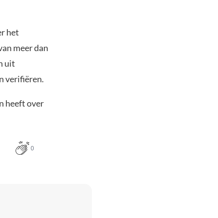
r het
 van meer dan
n uit
 verifiëren.
n heeft over
0