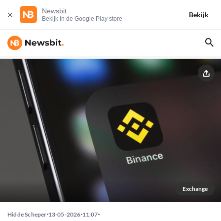
Newsbit
Bekijk
Bekijk in de Google Play store
Exchange
Hidde Scheper
13-05-2026
11:07