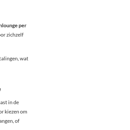
enlounge per
or zichzelf
talingen, wat
e
st in de
or kiezen om
angen, of