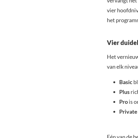
vervangt het
vier hoofdniv
het programm
Vier duide
Het vernieu
van elk nivea
Basic
bl
Plus
ric
Pro
is 
Privat
Eén van de be