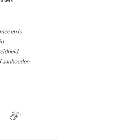
ikers.
mee en is
in
reidheid.
of aanhouden
1