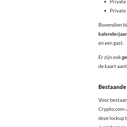
Private
Private
Bovendien bi
kalenderjaar
en een gast.
Er zijn ook
ge
de kaart aant
Bestaande 
Voor bestaan
Crypto.com-a
deze lockup 