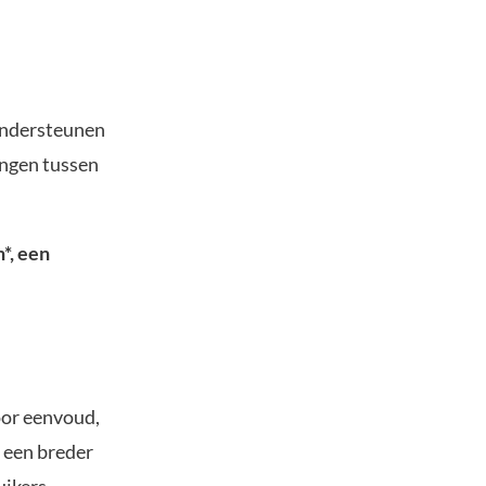
ondersteunen
ingen tussen
*, een
oor eenvoud,
een ​​breder