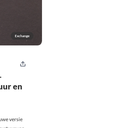
Exchange
-
uur en
uwe versie