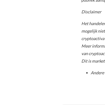
publiek aans
Disclaimer
Het handelen 
mogelijk nie
cryptoactiva 
Meer informa
van cryptoact
Dit is marke
Andere 