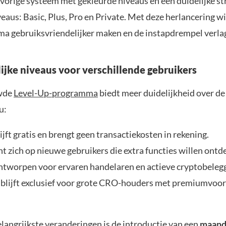
 vorige systeem met gekleurde niveaus en een duidelijke st
eaus: Basic, Plus, Pro en Private. Met deze herlancering wil
a gebruiksvriendelijker maken en de instapdrempel verla
lijke niveaus voor verschillende gebruikers
wde
Level-Up-programma
biedt meer duidelijkheid over d
u:
ijft gratis en brengt geen transactiekosten in rekening.
ht zich op nieuwe gebruikers die extra functies willen ontd
ontworpen voor ervaren handelaren en actieve cryptobeleg
e
blijft exclusief voor grote CRO-houders met premiumvoor
langrijkste veranderingen is de introductie van een
maand