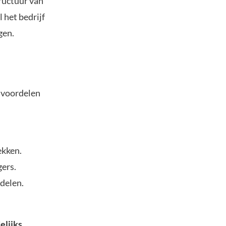
ructuur van
 het bedrijf
gen.
e voordelen
ekken.
gers.
delen.
elijks