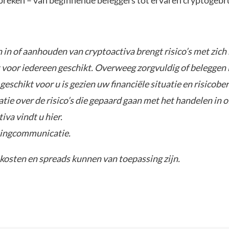
preken – van beginnende beleggers tot ervaren cryptogebru
in of aanhouden van cryptoactiva brengt risico’s met zich 
t voor iedereen geschikt. Overweeg zorgvuldig of beleggen 
geschikt voor u is gezien uw financiële situatie en risicobe
tie over de risico’s die gepaard gaan met het handelen in 
iva vindt u hier.
tingcommunicatie.
kosten en spreads kunnen van toepassing zijn.