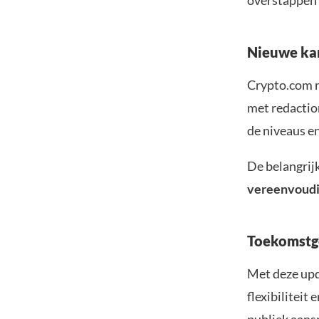
overstappen 
Nieuwe kan
Crypto.com r
met redactio
de niveaus e
De belangrij
vereenvoudi
Toekomstge
Met deze upd
flexibiliteit