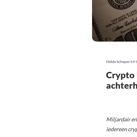
Hidde Scheper
19-
Crypto 
achter
Miljardair e
iedereen cry