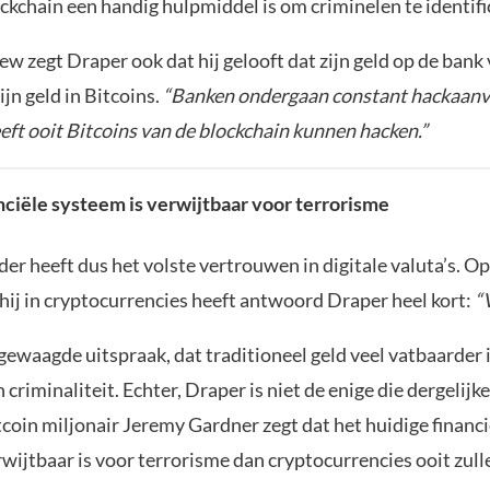
ckchain een handig hulpmiddel is om criminelen te identifi
iew zegt Draper ook dat hij gelooft dat zijn geld op de bank
zijn geld in Bitcoins.
“Banken ondergaan constant hackaanva
ft ooit Bitcoins van de blockchain kunnen hacken.”
nciële systeem is verwijtbaar voor terrorisme
er heeft dus het volste vertrouwen in digitale valuta’s. Op
hij in cryptocurrencies heeft antwoord Draper heel kort:
“
 gewaagde uitspraak, dat traditioneel geld veel vatbaarder 
 criminaliteit. Echter, Draper is niet de enige die dergelijk
tcoin miljonair Jeremy Gardner zegt dat het huidige financ
wijtbaar is voor terrorisme dan cryptocurrencies ooit zulle