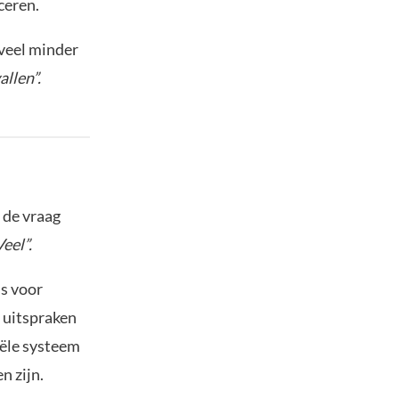
ceren.
 veel minder
llen”.
 de vraag
Veel”.
is voor
e uitspraken
iële systeem
n zijn.