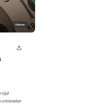
Nieuws
s
 tijd
n criminelen