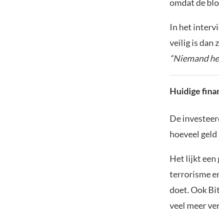
omdat de blo
In het interv
veilig is dan 
“Niemand hee
Huidige fina
De investeerd
hoeveel geld 
Het lijkt een
terrorisme en
doet. Ook Bi
veel meer ver