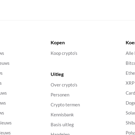
Kopen
Koe
uws
Koop crypto’s
Alle
ieuws
Bitc
ws
Eth
Uitleg
s
XRP
Over crypto’s
euws
Car
Personen
uws
Dog
Crypto termen
uws
Sola
Kennisbank
nieuws
Shib
Basis uitleg
nieuws
Poly
Handelen