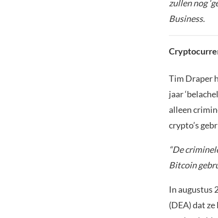
zullen nog ‘g
Business.
Cryptocurren
Tim Draper he
jaar ‘belachel
alleen crimi
crypto’s gebr
“De criminel
Bitcoin gebr
In augustus 
(DEA) dat ze 