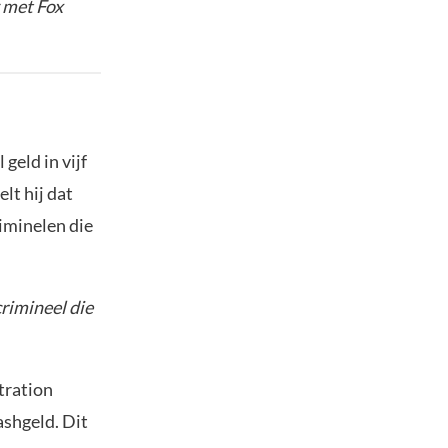
w met Fox
geld in vijf
elt hij dat
iminelen die
rimineel die
tration
ashgeld. Dit