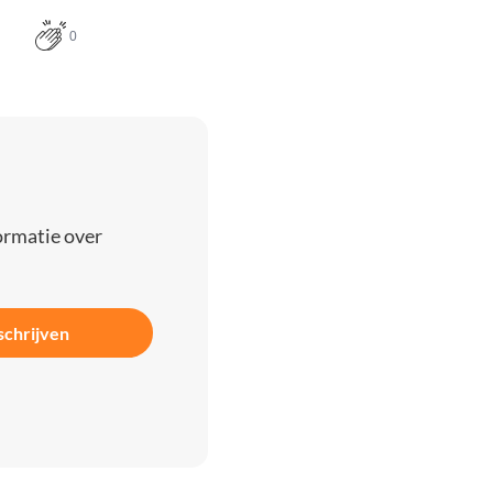
0
ormatie over
schrijven