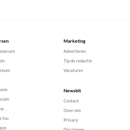
rsen
Marketing
 koersen
Adverteren
oin
Tip de redactie
ereum
Vacatures
dano
Newsbit
ecoin
Contact
na
Over ons
a Inu
Privacy
gon
Disclaimer