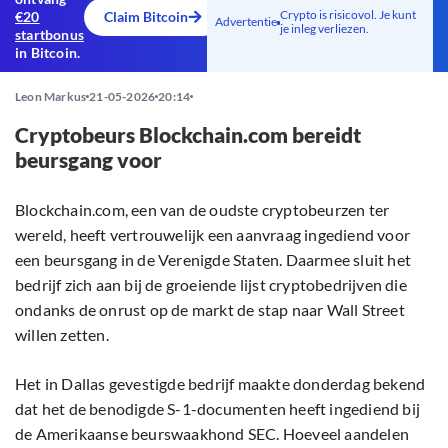
Crypto is risicovol. Je kunt
€20
Claim Bitcoin
Advertentie
je inleg verliezen.
startbonus
in Bitcoin.
Leon Markus
21-05-2026
20:14
Cryptobeurs Blockchain.com bereidt
beursgang voor
Blockchain.com, een van de oudste cryptobeurzen ter
wereld, heeft vertrouwelijk een aanvraag ingediend voor
een beursgang in de Verenigde Staten. Daarmee sluit het
bedrijf zich aan bij de groeiende lijst cryptobedrijven die
ondanks de onrust op de markt de stap naar Wall Street
willen zetten.
Het in Dallas gevestigde bedrijf maakte donderdag bekend
dat het de benodigde S-1-documenten heeft ingediend bij
de Amerikaanse beurswaakhond SEC. Hoeveel aandelen