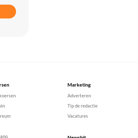
rsen
Marketing
 koersen
Adverteren
oin
Tip de redactie
ereum
Vacatures
dano
Newsbit