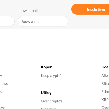
Inschrijven
Jouw e-mail
Kopen
Koe
uws
Koop crypto’s
Alle
ieuws
Bitc
ws
Eth
Uitleg
s
XRP
Over crypto’s
euws
Car