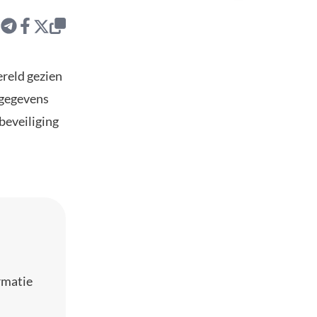
ereld gezien
 gegevens
beveiliging
rmatie