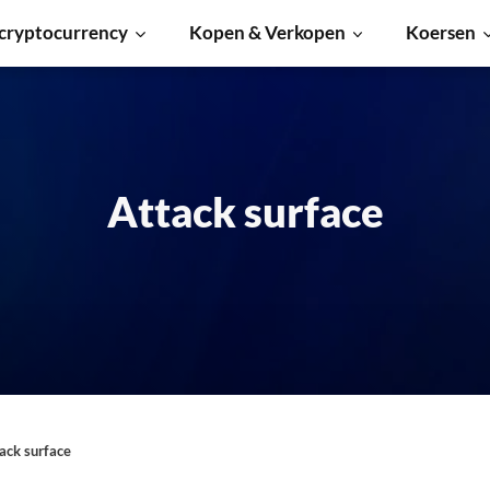
cryptocurrency
Kopen & Verkopen
Koersen
Attack surface
ack surface