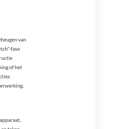
geheugen van
etch”-fase
ructie
ning of het
cties
verwerking.
 apparaat,