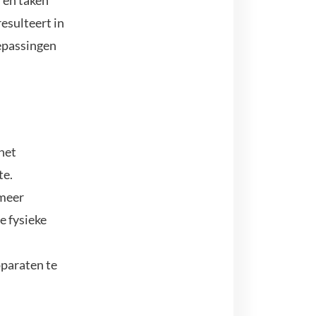
 en taken
esulteert in
oepassingen
het
te.
 meer
e fysieke
pparaten te