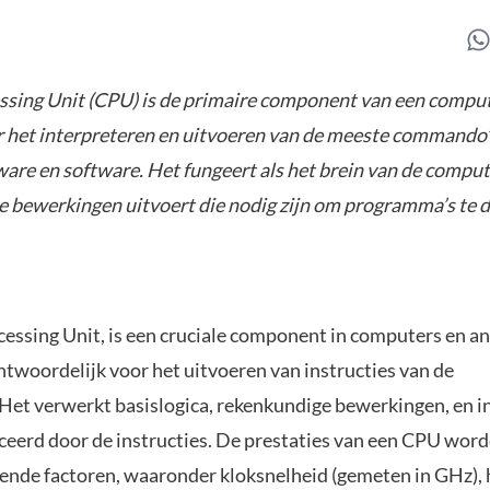
ssing Unit (CPU) is de primaire component van een comput
r het interpreteren en uitvoeren van de meeste commando’
re en software. Het fungeert als het brein van de comput
e bewerkingen uitvoert die nodig zijn om programma’s te d
cessing Unit, is een cruciale component in computers en a
ntwoordelijk voor het uitvoeren van instructies van de
et verwerkt basislogica, rekenkundige bewerkingen, en i
iceerd door de instructies. De prestaties van een CPU wor
lende factoren, waaronder kloksnelheid (gemeten in GHz), 