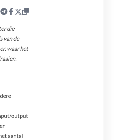
er die
s van de
er, waar het
raaien.
ndere
nput/output
den
het aantal