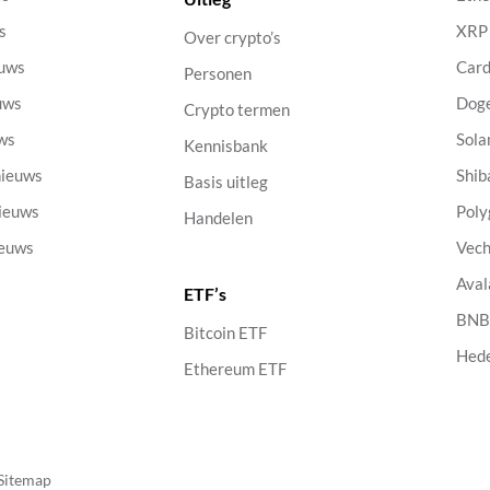
s
XRP
Over crypto’s
euws
Car
Personen
uws
Dog
Crypto termen
uws
Sola
Kennisbank
nieuws
Shib
Basis uitleg
nieuws
Poly
Handelen
ieuws
Vech
Aval
ETF’s
s
BN
Bitcoin ETF
Hed
Ethereum ETF
Sitemap