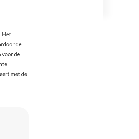
. Het
ardoor de
 voor de
mte
eert met de