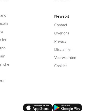
dano
Newsbit
ecoin
Contact
na
Over ons
a Inu
Privacy
gon
Disclaimer
ain
Voorwaarden
anche
Cookies
B
era