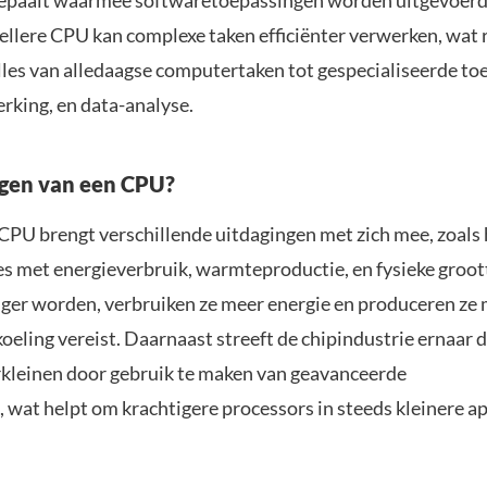
bepaalt waarmee softwaretoepassingen worden uitgevoerd
llere CPU kan complexe taken efficiënter verwerken, wat r
alles van alledaagse computertaken tot gespecialiseerde t
rking, en data-analyse.
ngen van een CPU?
PU brengt verschillende uitdagingen met zich mee, zoals 
es met energieverbruik, warmteproductie, en fysieke groot
ger worden, verbruiken ze meer energie en produceren ze
oeling vereist. Daarnaast streeft de chipindustrie ernaar d
rkleinen door gebruik te maken van geavanceerde
 wat helpt om krachtigere processors in steeds kleinere a