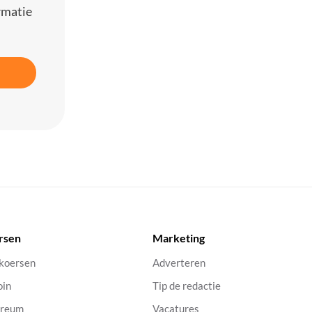
rmatie
rsen
Marketing
 koersen
Adverteren
oin
Tip de redactie
ereum
Vacatures