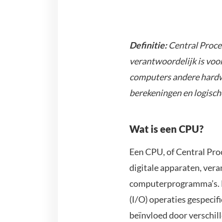
Definitie:
Central Proce
verantwoordelijk is voo
computers andere hardwa
berekeningen en logisch
Wat is een CPU?
Een CPU, of Central Pro
digitale apparaten, vera
computerprogramma’s. H
(I/O) operaties gespecif
beïnvloed door verschil