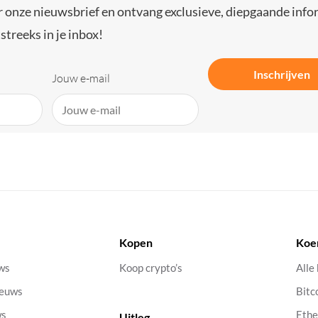
r onze nieuwsbrief en ontvang exclusieve, diepgaande info
streeks in je inbox!
Inschrijven
Jouw e-mail
Kopen
Koe
uws
Koop crypto’s
Alle
ieuws
Bitc
ws
Eth
Uitleg