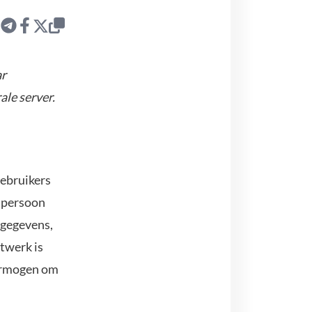
ar
le server.
gebruikers
enpersoon
r gegevens,
twerk is
ermogen om