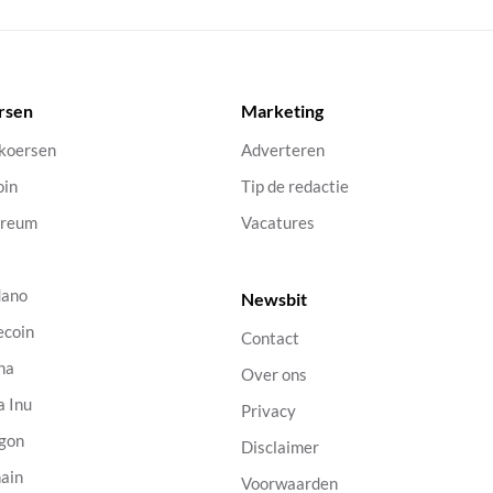
rsen
Marketing
 koersen
Adverteren
oin
Tip de redactie
ereum
Vacatures
dano
Newsbit
ecoin
Contact
na
Over ons
a Inu
Privacy
gon
Disclaimer
ain
Voorwaarden