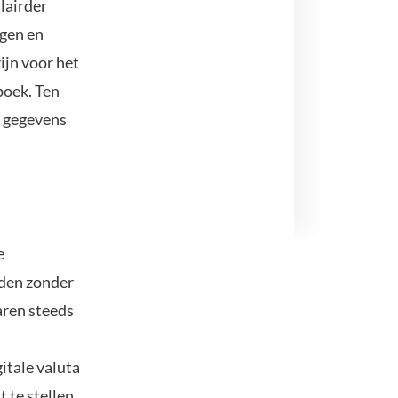
lairder
ngen en
ijn voor het
boek. Ten
n gegevens
e
nden zonder
aren steeds
itale valuta
 te stellen