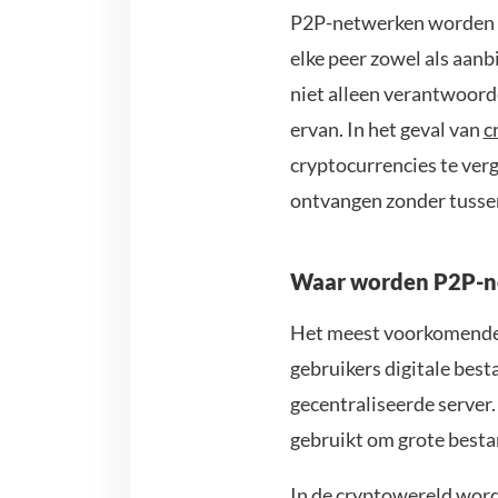
P2P-netwerken worden ge
elke peer zowel als aanb
niet alleen verantwoorde
ervan. In het geval van
c
cryptocurrencies te ver
ontvangen zonder tussen
Waar worden P2P-ne
Het meest voorkomende 
gebruikers digitale best
gecentraliseerde server
gebruikt om grote bestan
In de cryptowereld word