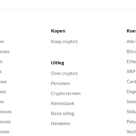
Kopen
Koe
uws
Koop crypto’s
Alle
ieuws
Bitc
ws
Eth
Uitleg
s
XRP
Over crypto’s
euws
Car
Personen
uws
Dog
Crypto termen
uws
Sola
Kennisbank
nieuws
Shib
Basis uitleg
nieuws
Poly
Handelen
ieuws
Vech