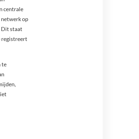
n centrale
t netwerk op
 Dit staat
 registreert
 te
an
mijden,
iet