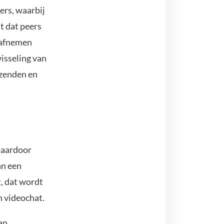
ers, waarbij
t dat peers
t afnemen
isseling van
rzenden en
waardoor
an een
, dat wordt
n videochat.
an