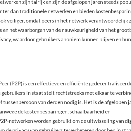
werken zijn talrijk en zijn de afgelopen jaren steeds popu
iënter dan traditionele netwerken en bieden kostenbespari
ook veiliger, omdat peers in het netwerk verantwoordelijk z
es en het waarborgen van de nauwkeurigheid van het groot
rivacy, waardoor gebruikers anoniem kunnen blijven en hu
er (P2P) is een effectieve en efficiënte gedecentraliseerd
gebruikers in staat stelt rechtstreeks met elkaar te verbi
of tussenpersoon van derden nodig is. Het is de afgelopen j
anwege de kostenbesparingen, schaalbaarheid en
P2P-netwerken worden gebruikt om de uitwisseling van dig
m de privacy van gebruikers te verbeteren door hen in staat