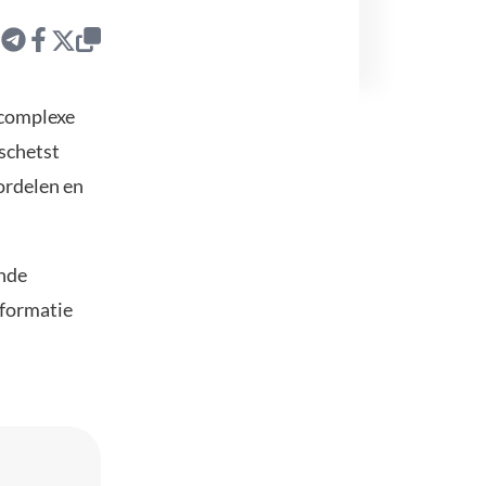
 complexe
schetst
ordelen en
nde
nformatie