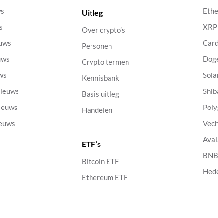
ws
Eth
Uitleg
s
XRP
Over crypto’s
euws
Car
Personen
uws
Dog
Crypto termen
uws
Sola
Kennisbank
nieuws
Shib
Basis uitleg
nieuws
Poly
Handelen
ieuws
Vech
Aval
ETF’s
s
BN
Bitcoin ETF
Hed
Ethereum ETF