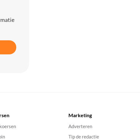
rmatie
rsen
Marketing
 koersen
Adverteren
oin
Tip de redactie