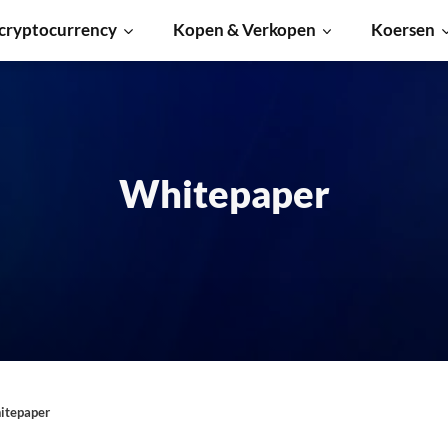
cryptocurrency
Kopen & Verkopen
Koersen
Whitepaper
itepaper