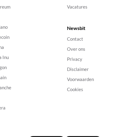
ereum
Vacatures
dano
Newsbit
ecoin
Contact
na
Over ons
a Inu
Privacy
gon
Disclaimer
ain
Voorwaarden
anche
Cookies
B
era