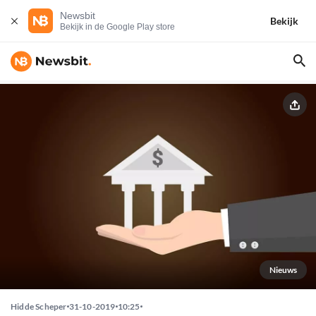
Newsbit
Bekijk
Bekijk in de Google Play store
Nieuws
Hidde Scheper
31-10-2019
10:25