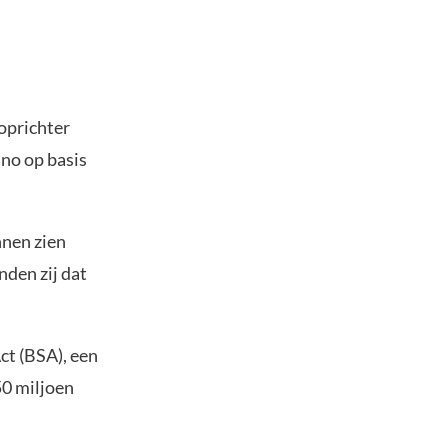
oprichter
no op basis
nnen zien
nden zij dat
ct (BSA), een
50 miljoen