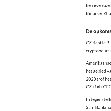
Een eventuel
Binance. Zha
De opkomst
CZ richtte Bi
cryptobeurs 
Amerikaanse 
het gebied v
2023 trof het
CZ af als CEO
In tegenstell
Sam Bankman