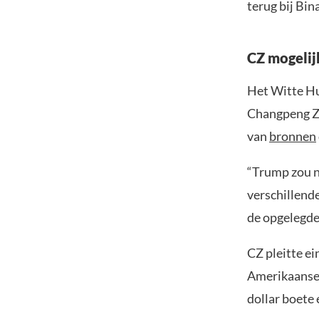
terug bij Bi
CZ mogelij
Het Witte Hu
Changpeng Zh
van
bronnen
“Trump zou n
verschillende
de opgelegde
CZ pleitte e
Amerikaanse 
dollar boete e