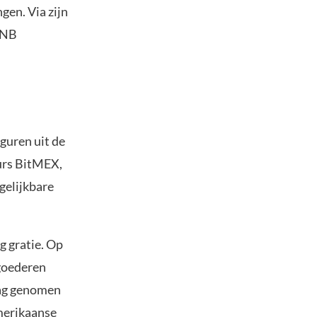
gen. Via zijn
BNB
iguren uit de
eurs BitMEX,
gelijkbare
g gratie. Op
goederen
slag genomen
merikaanse