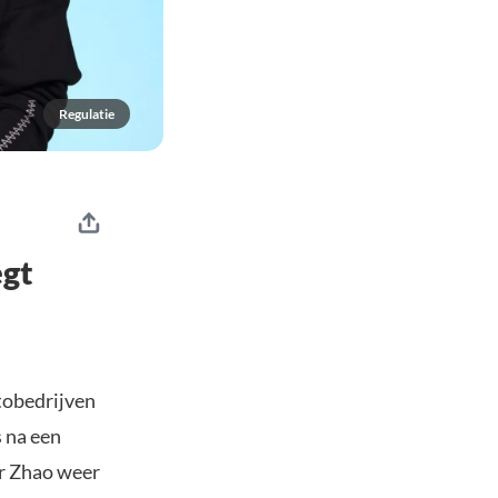
Regulatie
egt
tobedrijven
s na een
or Zhao weer