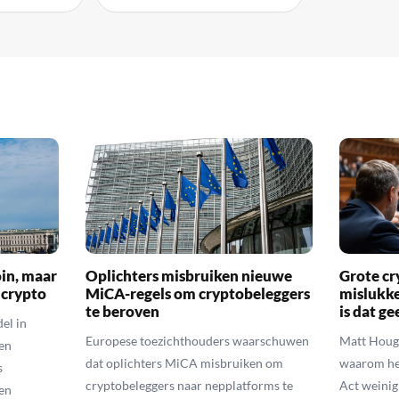
oin, maar
Oplichters misbruiken nieuwe
Grote cr
 crypto
MiCA-regels om cryptobeleggers
mislukke
te beroven
is dat g
el in
Europese toezichthouders waarschuwen
Matt Houga
en
dat oplichters MiCA misbruiken om
waarom he
s
cryptobeleggers naar nepplatforms te
Act weinig
en