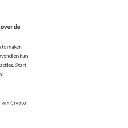
 over de
n te maken
Bovendien kun
acties. Start
o!
t van Crypto!