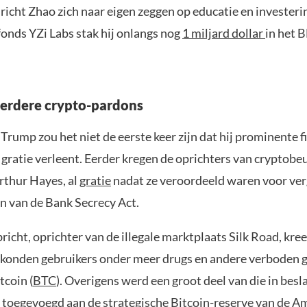
f richt Zhao zich naar eigen zeggen op educatie en investerin
fonds YZi Labs stak hij onlangs nog
1 miljard dollar
in het 
erdere crypto-pardons
rump zou het niet de eerste keer zijn dat hij prominente f
 gratie verleent. Eerder kregen de oprichters van cryptob
thur Hayes, al
gratie
nadat ze veroordeeld waren voor ver
n van de Bank Secrecy Act.
icht, oprichter van de illegale marktplaats Silk Road, kree
 konden gebruikers onder meer drugs en andere verboden 
tcoin (
BTC
). Overigens werd een groot deel van die in be
 toegevoegd aan de strategische Bitcoin-reserve van de A