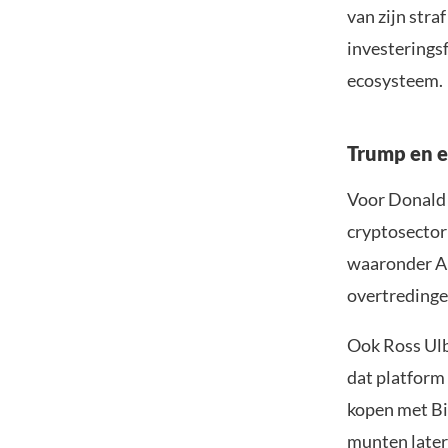
van zijn stra
investerings
ecosysteem.
Trump en e
Voor Donald T
cryptosector
waaronder Ar
overtredinge
Ook Ross Ulbr
dat platform
kopen met Bi
munten later