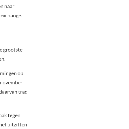
en naar
 exchange.
de grootste
en.
omingen op
n november
 daarvan trad
zaak tegen
het uitzitten