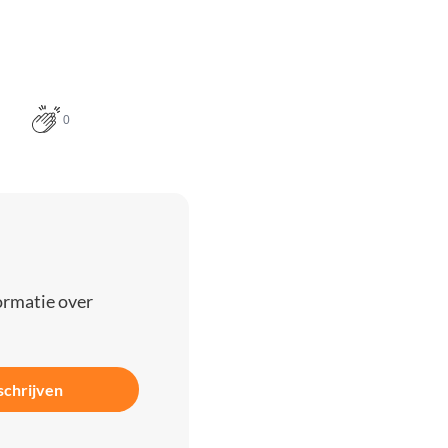
0
ormatie over
schrijven