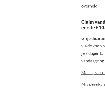
overheid.
Claim vand
eerste €10
Grijp deze u
via de knop h
je 7 dagen la
vandaag nog e
Maak je accou
Mis deze kans