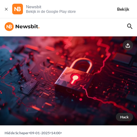
Newsbit
Bekijk
Bekijk in de Google Play store
Hack
Hidde Scheper
09-01-2025
14:00