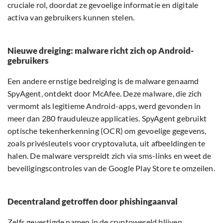
cruciale rol, doordat ze gevoelige informatie en digitale
activa van gebruikers kunnen stelen.
Nieuwe dreiging: malware richt zich op Android-
gebruikers
Een andere ernstige bedreiging is de malware genaamd
SpyAgent, ontdekt door McAfee. Deze malware, die zich
vermomt als legitieme Android-apps, werd gevonden in
meer dan 280 frauduleuze applicaties. SpyAgent gebruikt
optische tekenherkenning (OCR) om gevoelige gegevens,
zoals privésleutels voor cryptovaluta, uit afbeeldingen te
halen. De malware verspreidt zich via sms-links en weet de
beveiligingscontroles van de Google Play Store te omzeilen.
Decentraland getroffen door phishingaanval
Zelfs gevestigde namen in de cryptowereld blijven