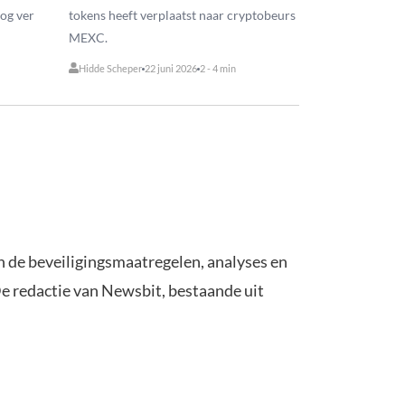
nog ver
tokens heeft verplaatst naar cryptobeurs
MEXC.
Hidde Scheper
22 juni 2026
2 - 4 min
 in de beveiligingsmaatregelen, analyses en
 De redactie van Newsbit, bestaande uit