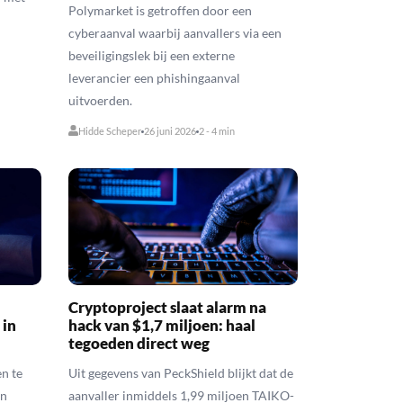
Polymarket is getroffen door een
cyberaanval waarbij aanvallers via een
beveiligingslek bij een externe
leverancier een phishingaanval
uitvoerden.
Hidde Scheper
26 juni 2026
2 - 4 min
Cryptoproject slaat alarm na
 in
hack van $1,7 miljoen: haal
tegoeden direct weg
n te
Uit gegevens van PeckShield blijkt dat de
in
aanvaller inmiddels 1,99 miljoen TAIKO-