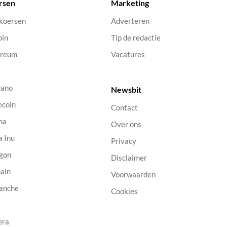
rsen
Marketing
 koersen
Adverteren
oin
Tip de redactie
ereum
Vacatures
dano
Newsbit
ecoin
Contact
na
Over ons
a Inu
Privacy
gon
Disclaimer
ain
Voorwaarden
anche
Cookies
B
era