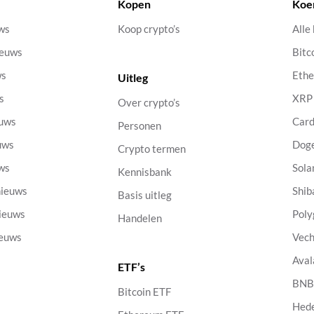
Kopen
Koe
uws
Koop crypto’s
Alle
ieuws
Bitc
ws
Eth
Uitleg
s
XRP
Over crypto’s
euws
Car
Personen
uws
Dog
Crypto termen
uws
Sola
Kennisbank
nieuws
Shib
Basis uitleg
nieuws
Poly
Handelen
ieuws
Vech
Aval
ETF’s
s
BN
Bitcoin ETF
Hed