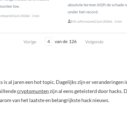
absolute termen blijft de schade 
munten toe.
onder het record.
Scheper
24 juni 2026
2 - 3 min
Erik Juffermans
22 juni 2026
1 - 3 min
4
van de
126
Vorige
Volgende
s is al jaren een hot topic. Dagelijks zijn er veranderingen
hillende
cryptomunten
zijn al eens geteisterd door hacks.
aarom van het laatste en belangrijkste hack nieuws.