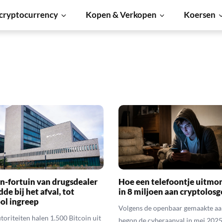
cryptocurrency
Kopen & Verkopen
Koersen
in-fortuin van drugsdealer
Hoe een telefoontje uitmo
de bij het afval, tot
in 8 miljoen aan cryptolosg
ol ingreep
Volgens de openbaar gemaakte aa
utoriteiten halen 1.500 Bitcoin uit
begon de cyberaanval in mei 202