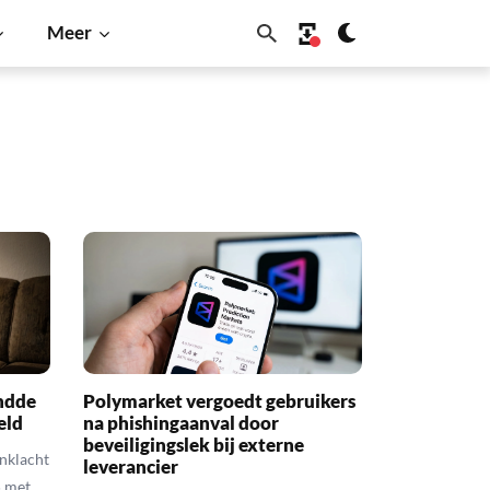
Meer
ndde
Polymarket vergoedt gebruikers
eld
na phishingaanval door
beveiligingslek bij externe
nklacht
leverancier
5 met