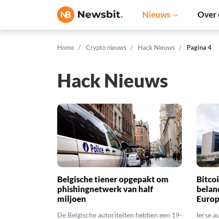
Nieuws
Over 
Home
Crypto nieuws
Hack Nieuws
Pagina 4
Hack Nieuws
Belgische tiener opgepakt om
Bitco
phishingnetwerk van half
beland
miljoen
Europ
De Belgische autoriteiten hebben een 19-
Ierse a