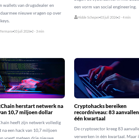
n wallets van drugsdealer en
een vorm van social engineering.
 daarmee nieuwe vragen op over
Hidde Scheper
03 juli 2026
2 - 4 min
 keys.
ffermans
03 juli 2026
2 - 3 min
hain herstart netwerk na
Cryptohacks bereiken
van 10,7 miljoen dollar
recordniveau: 83 aanvallen
één kwartaal
in heeft zijn netwerk volledig
De cryptosector kreeg 83 aanvalle
t na een hack van 10,7 miljoen
verwerken in één kwartaal. Maar 
 en voegt meteen drie nieuwe