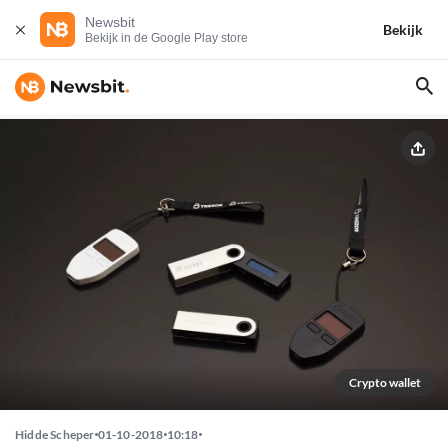
Newsbit
Bekijk
Bekijk in de Google Play store
Crypto wallet
Hidde Scheper
01-10-2018
10:18