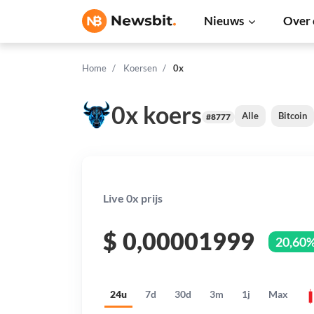
Nieuws
Over 
Home
Koersen
0x
0x koers
Alle
Bitcoin
#8777
Live 0x prijs
$
0,00001999
20,60
24u
7d
30d
3m
1j
Max