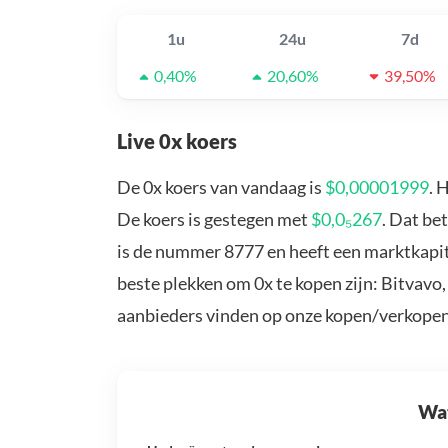
1u
24u
7d
0,40%
20,60%
39,50%
Live 0x koers
De 0x koers van vandaag is
$0,00001999
. 
De koers is gestegen met
$0,0₅267
. Dat be
is de nummer 8777 en heeft een marktkapita
beste plekken om 0x te kopen zijn: Bitvavo
aanbieders vinden op onze kopen/verkopen
Wat 