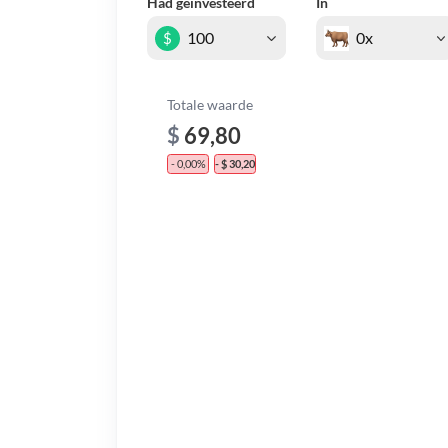
Had geïnvesteerd
In
$
Totale waarde
$
69,80
- 0,00%
- $ 30,20