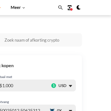
Meer
BNB
x kopen
taal met
$
tvang