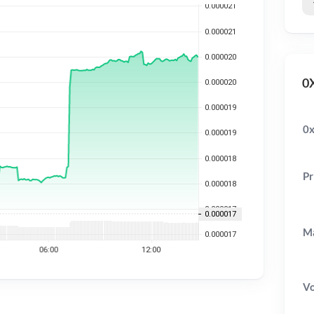
0X
0x
Pr
Ma
V