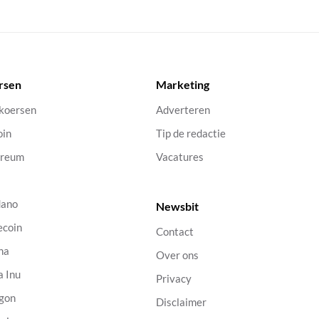
rsen
Marketing
 koersen
Adverteren
oin
Tip de redactie
ereum
Vacatures
dano
Newsbit
ecoin
Contact
na
Over ons
a Inu
Privacy
gon
Disclaimer