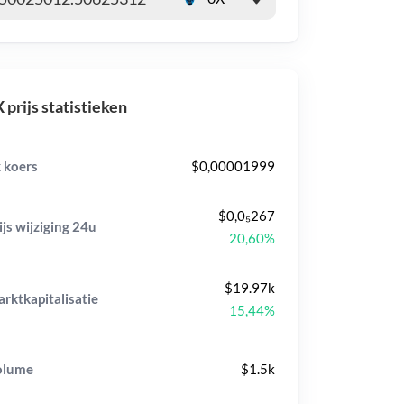
 prijs statistieken
 koers
$0,00001999
$0,0₅267
ijs wijziging
24u
20,60%
$19.97k
rktkapitalisatie
15,44%
olume
$1.5k