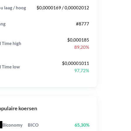
u laag / hoog
$0,0000169 / 0,00002012
ang
#8777
$0,000185
l Time
high
89,20%
$0,00001011
l Time
low
97,72%
pulaire koersen
Biconomy
BICO
65,30%