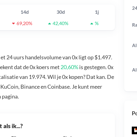
24
14d
30d
1j
69,20%
42,40%
%
R
Al
Het 24 uurs handelsvolume van 0x ligt op $1.497.
tekent dat de 0x koers met
20,60%
is gestegen. 0x
Al
lisatie van 19.974. Wil je 0x kopen? Dat kan. De
, KuCoin, Binance en Coinbase. Je kunt meer
 pagina.
Po
als ik...?