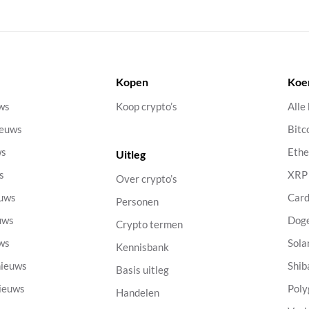
Kopen
Koe
uws
Koop crypto’s
Alle
ieuws
Bitc
ws
Eth
Uitleg
s
XRP
Over crypto’s
euws
Car
Personen
uws
Dog
Crypto termen
uws
Sola
Kennisbank
nieuws
Shib
Basis uitleg
nieuws
Poly
Handelen