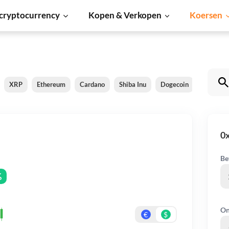
cryptocurrency
Kopen & Verkopen
Koersen
XRP
Ethereum
Cardano
Shiba Inu
Dogecoin
Solana
0
Be
%
On
€
$