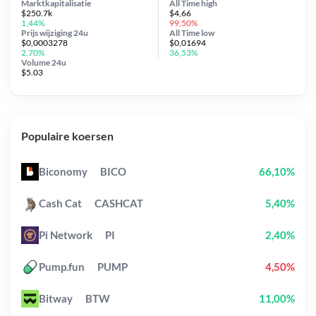
Marktkapitalisatie
All Time
high
$250.7k
$4,66
1,44%
99,50%
Prijs wijziging
24u
All Time
low
$0,0003278
$0,01694
2,70%
36,53%
Volume 24u
$5.03
Populaire koersen
Biconomy
BICO
66,10%
Cash Cat
CASHCAT
5,40%
Pi Network
PI
2,40%
Pump.fun
PUMP
4,50%
Bitway
BTW
11,00%