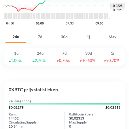
24u
7d
30d
1j
Max
1u
24u
7d
30d
1j
1,00%
2,70%
0,70%
10,60%
90,70%
0XBTC prijs statistieken
24u laag / hoog
$0,02279
$0,02313
Rang
0xBitcoin koers
#4452
$0,02313
Circulating Supply
Max Supply
10.84mln
0