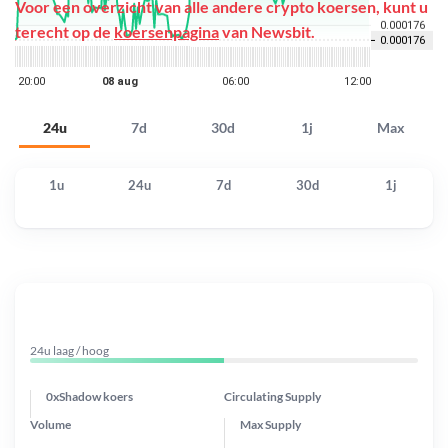
Voor een overzicht van alle andere crypto koersen, kunt u
terecht op de
koersenpagina
van Newsbit.
24u
7d
30d
1j
Max
1u
24u
7d
30d
1j
24u laag / hoog
0xShadow koers
Circulating Supply
Volume
Max Supply