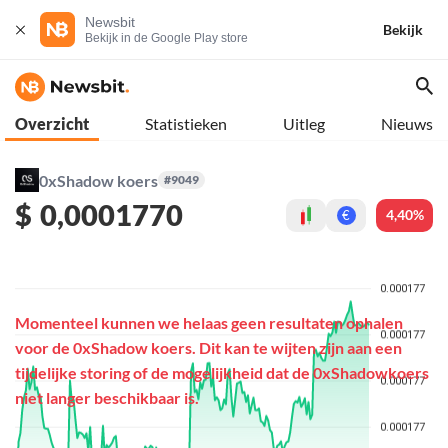
Newsbit
Bekijk
Bekijk in de Google Play store
Overzicht
Statistieken
Uitleg
Nieuws
0xShadow koers
#9049
$
0,0001770
4,40%
€
Momenteel kunnen we helaas geen resultaten ophalen
voor de 0xShadow koers. Dit kan te wijten zijn aan een
tijdelijke storing of de mogelijkheid dat de 0xShadowkoers
niet langer beschikbaar is.