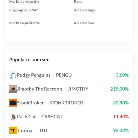
Markt dominantie
Rang
Prijs wijziging
24h
All Time
high
Marktkapitalisatie
All Time
low
Populaire koersen
Pudgy Penguins
PENGU
3,60%
Jimothy The Raccoon
JIMOTHY
215,00%
StonkBroker
STONKBROKER
32,80%
Cash Cat
CASHCAT
11,40%
Tutorial
TUT
93,00%