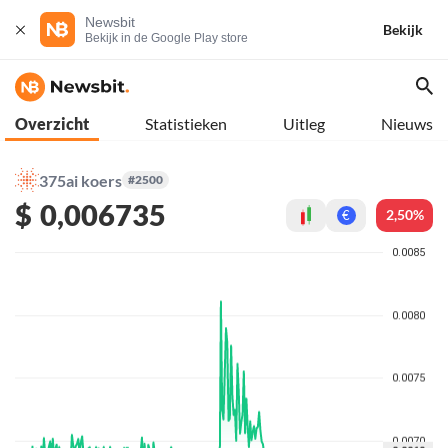
Newsbit
Bekijk
Bekijk in de Google Play store
Overzicht
Statistieken
Uitleg
Nieuws
375ai koers
#2500
$
0,006735
2,50%
€