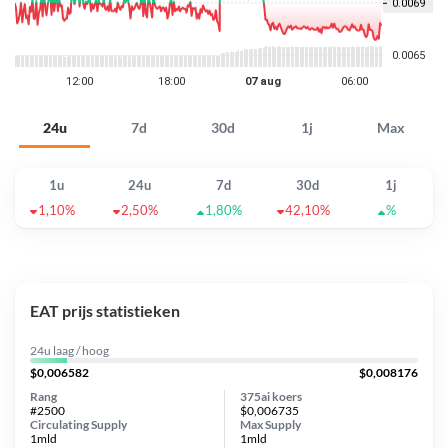
24u
7d
30d
1j
Max
1u
24u
7d
30d
1j
1,10%
2,50%
1,80%
42,10%
%
EAT prijs statistieken
24u laag / hoog
$0,006582
$0,008176
Rang
375ai koers
#2500
$0,006735
Circulating Supply
Max Supply
1mld
1mld