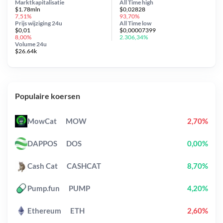
Marktkapitalisatie
All Time
high
$1.78mln
$0,02828
7,51%
93,70%
Prijs wijziging
24u
All Time
low
$0,01
$0,00007399
8,00%
2.306,34%
Volume 24u
$26.64k
Populaire koersen
MowCat
MOW
2,70%
DAPPOS
DOS
0,00%
Cash Cat
CASHCAT
8,70%
Pump.fun
PUMP
4,20%
Ethereum
ETH
2,60%