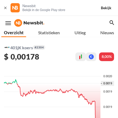
Newsbit
Bekijk
Bekijk in de Google Play store
Overzicht
Statistieken
Uitleg
Nieuws
401jK koers
#2304
$
0,00178
8,00%
€