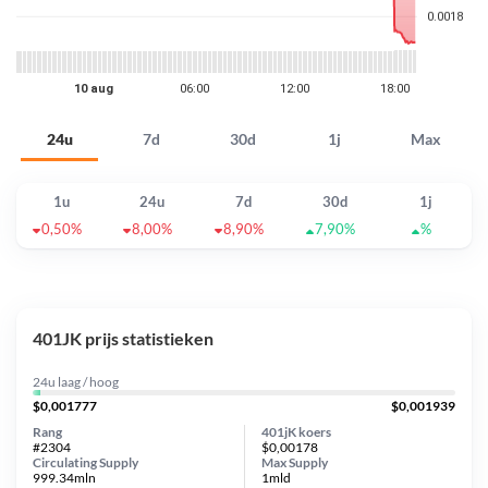
24u
7d
30d
1j
Max
1u
24u
7d
30d
1j
0,50%
8,00%
8,90%
7,90%
%
401JK prijs statistieken
24u laag / hoog
$0,001777
$0,001939
Rang
401jK koers
#2304
$0,00178
Circulating Supply
Max Supply
999.34mln
1mld