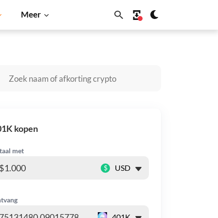
Meer
Solana
BNB
01K kopen
taal met
$
tvang