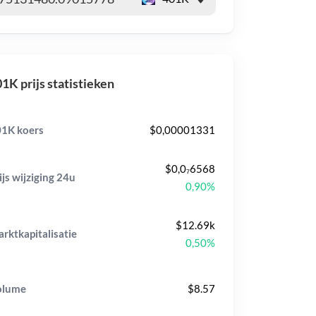
1K prijs statistieken
1K koers
$0,00001331
$0,0₇6568
ijs wijziging
24u
0,90%
$12.69k
rktkapitalisatie
0,50%
olume
$8.57