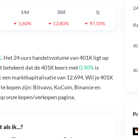
24
14d
30d
1j
1,60%
12,80%
97,10%
R
Al
1
. Het 24 uurs handelsvolume van 401K ligt op
at betekent dat de 401K koers met
0,90%
is
Al
 een marktkapitalisatie van 12.694. Wil je 401K
te kopen zijn: Bitvavo, KuCoin, Binance en
 op onze kopen/verkopen pagina.
Po
als ik...?