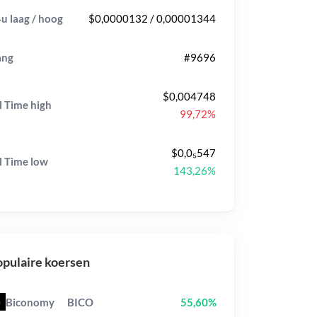
u laag / hoog
$0,0000132 / 0,00001344
ang
#9696
$0,004748
l Time
high
99,72%
$0,0₅547
l Time
low
143,26%
pulaire koersen
Biconomy
BICO
55,60%