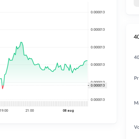
40
40
Pr
Ma
V