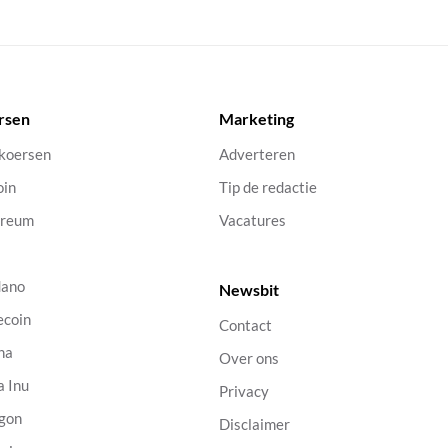
rsen
Marketing
 koersen
Adverteren
oin
Tip de redactie
ereum
Vacatures
dano
Newsbit
ecoin
Contact
na
Over ons
a Inu
Privacy
gon
Disclaimer