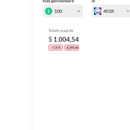
Had geïnvesteerd
In
$
Totale waarde
$
1.004,54
- 0,00%
- $ 295,46