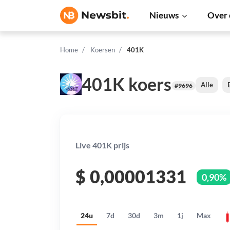
Nieuws
Over 
Home
Koersen
401K
401K koers
Alle
#9696
Live 401K prijs
$
0,00001331
0,90%
24u
7d
30d
3m
1j
Max