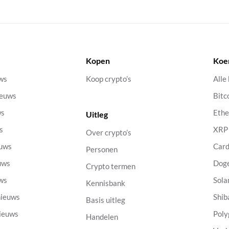
Kopen
Koe
uws
Koop crypto’s
Alle
ieuws
Bitc
ws
Eth
Uitleg
s
XRP
Over crypto’s
euws
Car
Personen
uws
Dog
Crypto termen
uws
Sola
Kennisbank
nieuws
Shib
Basis uitleg
nieuws
Poly
Handelen