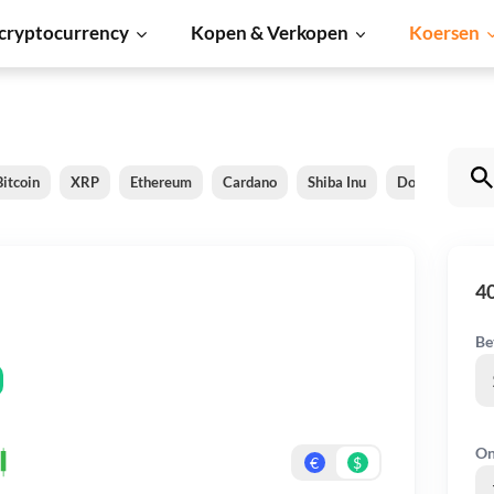
cryptocurrency
Kopen & Verkopen
Koersen
Bitcoin
XRP
Ethereum
Cardano
Shiba Inu
Dogecoin
4
Be
On
€
$