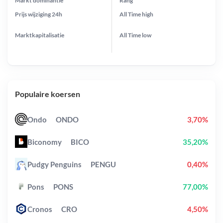
Markt dominantie
Rang
Prijs wijziging
24h
All Time
high
Marktkapitalisatie
All Time
low
Populaire koersen
Ondo
ONDO
3,70%
Biconomy
BICO
35,20%
Pudgy Penguins
PENGU
0,40%
Pons
PONS
77,00%
Cronos
CRO
4,50%