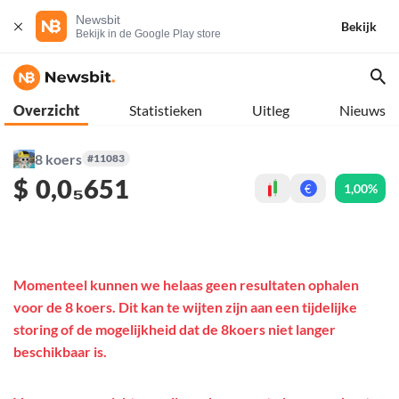
Newsbit
Bekijk
Bekijk in de Google Play store
Overzicht
Statistieken
Uitleg
Nieuws
8 koers
#11083
$
0,0₅651
1,00%
€
Momenteel kunnen we helaas geen resultaten ophalen
voor de 8 koers. Dit kan te wijten zijn aan een tijdelijke
storing of de mogelijkheid dat de 8koers niet langer
beschikbaar is.