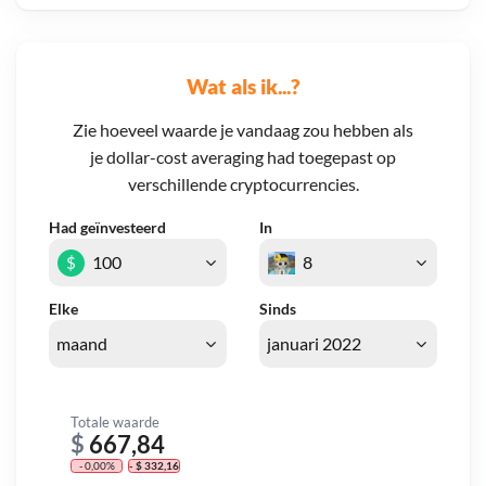
Wat als ik...?
Zie hoeveel waarde je vandaag zou hebben als
je dollar-cost averaging had toegepast op
verschillende cryptocurrencies.
Had geïnvesteerd
In
$
Elke
Sinds
Totale waarde
$
667,84
- 0,00%
- $ 332,16