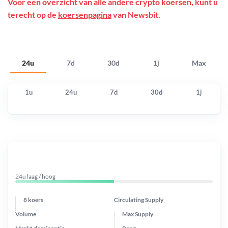
Voor een overzicht van alle andere crypto koersen, kunt u
terecht op de
koersenpagina
van Newsbit.
24u
7d
30d
1j
Max
1u
24u
7d
30d
1j
24u laag / hoog
8 koers
Circulating Supply
Volume
Max Supply