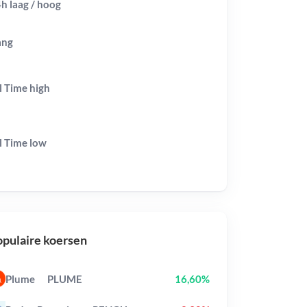
h laag / hoog
ang
l Time
high
l Time
low
pulaire koersen
Plume
PLUME
16,60%