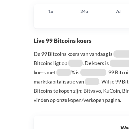
1u
24u
7d
Live 99 Bitcoins koers
De 99 Bitcoins koers van vandaag is
Bitcoins ligt op
. De koers is
koers met
% is
. 99 Bitco
marktkapitalisatie van
. Wil je 99 B
Bitcoins te kopen zijn: Bitvavo, KuCoin, B
vinden op onze kopen/verkopen pagina.
Wat 