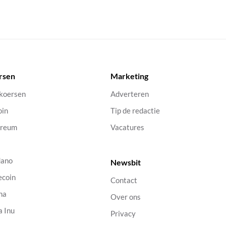
rsen
Marketing
 koersen
Adverteren
oin
Tip de redactie
ereum
Vacatures
dano
Newsbit
ecoin
Contact
na
Over ons
a Inu
Privacy