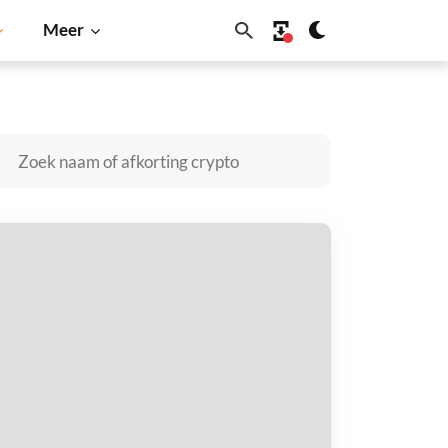
Meer
Dogecoin
Solana
BNB
 Bitcoins kopen
taal met
$
tvang