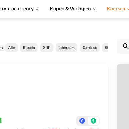
cryptocurrency
Kopen & Verkopen
Koersen
Alle
Bitcoin
XRP
Ethereum
Cardano
Shiba Inu
32
99
Be
On
€
$