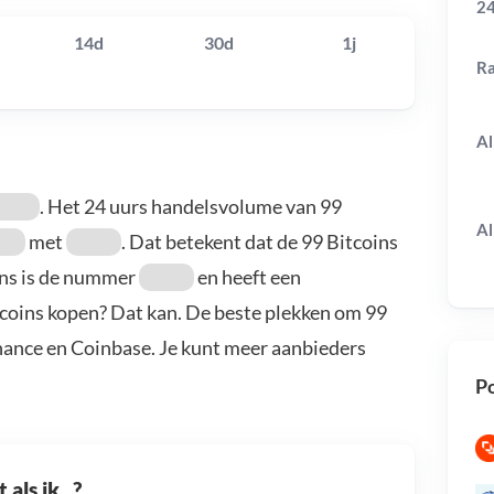
24
14d
30d
1j
R
Al
. Het 24 uurs handelsvolume van 99
Al
met
. Dat betekent dat de 99 Bitcoins
ins is de nummer
en heeft een
itcoins kopen? Dat kan. De beste plekken om 99
inance en Coinbase. Je kunt meer aanbieders
Po
als ik...?