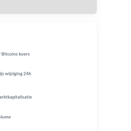
 Bitcoins koers
ijs wijziging
24h
rktkapitalisatie
olume