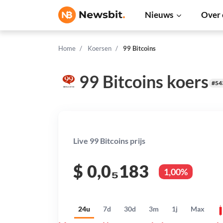
Nieuws
Over 
Home
Koersen
99 Bitcoins
99 Bitcoins koers
#54
Live 99 Bitcoins prijs
$
0,0₅183
1,00%
24u
7d
30d
3m
1j
Max