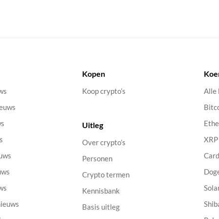
Kopen
Koe
uws
Koop crypto’s
Alle
ieuws
Bitc
ws
Eth
Uitleg
s
XRP
Over crypto’s
euws
Car
Personen
uws
Dog
Crypto termen
uws
Sola
Kennisbank
nieuws
Shib
Basis uitleg