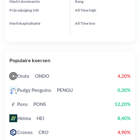
Markt dominantie
Rang
Prijs wijziging
24h
All Time
high
Marktkapitalisatie
All Time
low
Populaire koersen
Ondo
ONDO
4,20%
Pudgy Penguins
PENGU
0,30%
Pons
PONS
52,20%
Heima
HEI
8,40%
Cronos
CRO
4,90%