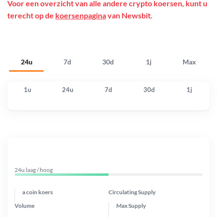
Voor een overzicht van alle andere crypto koersen, kunt u
terecht op de
koersenpagina
van Newsbit.
24u
7d
30d
1j
Max
1u
24u
7d
30d
1j
24u laag / hoog
a coin koers
Circulating Supply
Volume
Max Supply