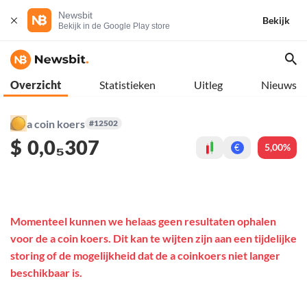
Newsbit
Bekijk
Bekijk in de Google Play store
Overzicht
Statistieken
Uitleg
Nieuws
a coin koers
#12502
$
0,0₅307
5,00%
€
Momenteel kunnen we helaas geen resultaten ophalen
voor de a coin koers. Dit kan te wijten zijn aan een tijdelijke
storing of de mogelijkheid dat de a coinkoers niet langer
beschikbaar is.