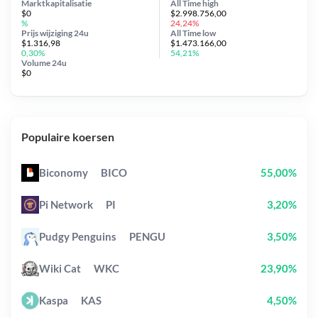
Marktkapitalisatie
All Time
high
$0
$2.998.756,00
%
24,24%
Prijs wijziging
24u
All Time
low
$1.316,98
$1.473.166,00
0,30%
54,21%
Volume 24u
$0
Populaire koersen
Biconomy
BICO
55,00%
Pi Network
PI
3,20%
Pudgy Penguins
PENGU
3,50%
Wiki Cat
WKC
23,90%
Kaspa
KAS
4,50%