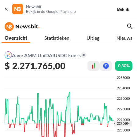
Newsbit
Bekijk
Bekijk in de Google Play store
Overzicht
Statistieken
Uitleg
Nieuws
Aave AMM UniDAIUSDC koers
#
$
2.271.765,00
0,30%
€