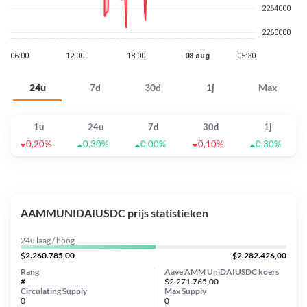
24u
7d
30d
1j
Max
1u
24u
7d
30d
1j
0,20%
0,30%
0,00%
0,10%
0,30%
AAMMUNIDAIUSDC prijs statistieken
24u laag / hoog
$2.260.785,00
$2.282.426,00
Rang
Aave AMM UniDAIUSDC koers
#
$2.271.765,00
Circulating Supply
Max Supply
0
0