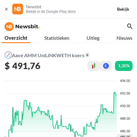
Newsbit
Bekijk
Bekijk in de Google Play store
Overzicht
Statistieken
Uitleg
Nieuws
Aave AMM UniLINKWETH koers
#
$
491,76
1,30%
€