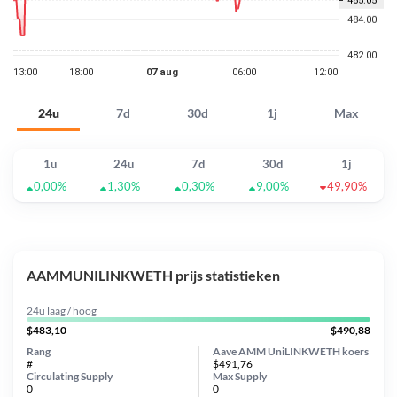
24u
7d
30d
1j
Max
1u
24u
7d
30d
1j
0,00%
1,30%
0,30%
9,00%
49,90%
AAMMUNILINKWETH prijs statistieken
24u laag / hoog
$483,10
$490,88
Rang
Aave AMM UniLINKWETH koers
#
$491,76
Circulating Supply
Max Supply
0
0