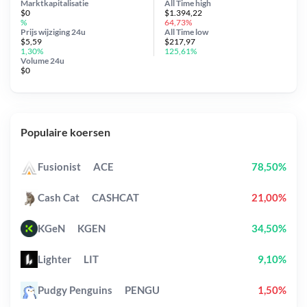
Marktkapitalisatie
All Time
high
$0
$1.394,22
%
64,73%
Prijs wijziging
24u
All Time
low
$5,59
$217,97
1,30%
125,61%
Volume 24u
$0
Populaire koersen
Fusionist
ACE
78,50%
Cash Cat
CASHCAT
21,00%
KGeN
KGEN
34,50%
Lighter
LIT
9,10%
Pudgy Penguins
PENGU
1,50%