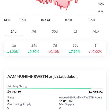
24u
7d
30d
1j
Max
1u
24u
7d
30d
1j
1,20%
0,30%
0,10%
7,90%
40,00%
AAMMUNIMKRWETH prijs statistieken
24u laag / hoog
$4.943,30
$5.068,52
Rang
Aave AMM UniMKRWETH koers
#
$5.052,89
Circulating Supply
Max Supply
0
0