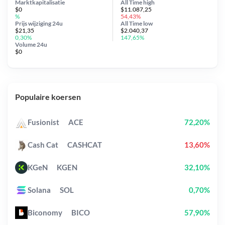
Marktkapitalisatie
All Time
high
$0
$11.087,25
%
54,43%
Prijs wijziging
24u
All Time
low
$21,35
$2.040,37
0,30%
147,65%
Volume 24u
$0
Populaire koersen
Fusionist
ACE
72,20%
Cash Cat
CASHCAT
13,60%
KGeN
KGEN
32,10%
Solana
SOL
0,70%
Biconomy
BICO
57,90%