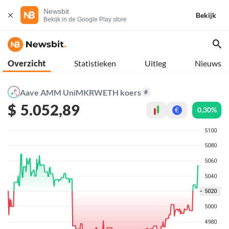
Newsbit
Bekijk
Bekijk in de Google Play store
Overzicht
Statistieken
Uitleg
Nieuws
Aave AMM UniMKRWETH koers
#
$
5.052,89
0,30%
€