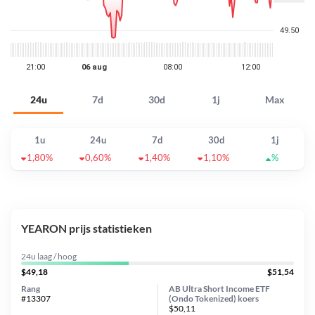
24u
7d
30d
1j
Max
1u
24u
7d
30d
1j
1,80%
0,60%
1,40%
1,10%
%
YEARON prijs statistieken
24u laag / hoog
$49,18
$51,54
Rang
AB Ultra Short Income ETF
#13307
(Ondo Tokenized) koers
$50,11