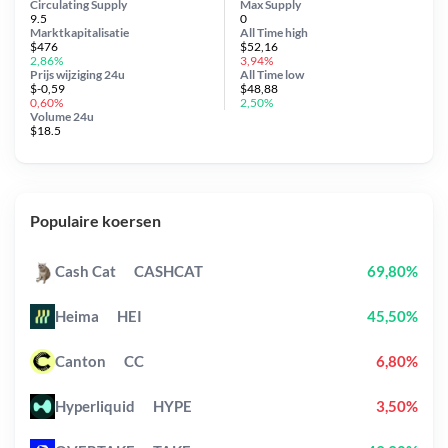
Circulating Supply
Max Supply
9.5
0
Marktkapitalisatie
All Time
high
$476
$52,16
2,86%
3,94%
Prijs wijziging
24u
All Time
low
$-0,59
$48,88
0,60%
2,50%
Volume 24u
$18.5
Populaire koersen
Cash Cat
CASHCAT
69,80%
Heima
HEI
45,50%
Canton
CC
6,80%
Hyperliquid
HYPE
3,50%