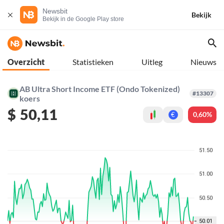
Newsbit
Bekijk
Bekijk in de Google Play store
Overzicht
Statistieken
Uitleg
Nieuws
AB Ultra Short Income ETF (Ondo Tokenized)
#13307
koers
$
50,11
0,60%
€